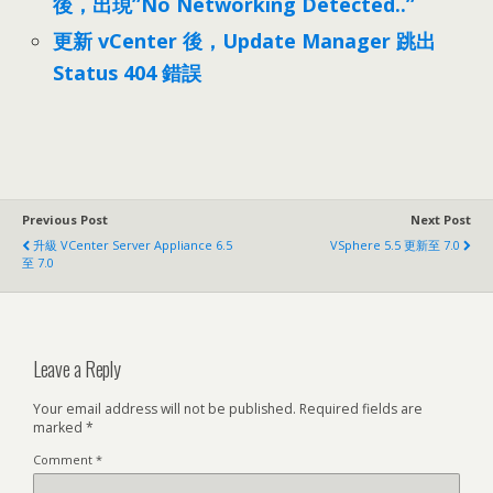
後，出現”No Networking Detected..”
更新 vCenter 後，Update Manager 跳出
Status 404 錯誤
Previous Post
Next Post
升級 VCenter Server Appliance 6.5
VSphere 5.5 更新至 7.0
至 7.0
Leave a Reply
Your email address will not be published.
Required fields are
marked
*
Comment
*