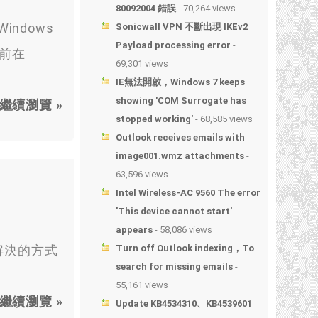
80092004 錯誤
- 70,264 views
indows
Sonicwall VPN 不斷出現 IKEv2
Payload processing error
-
以前在
69,301 views
IE無法開啟，Windows 7 keeps
showing 'COM Surrogate has
繼續瀏覽 »
stopped working'
- 68,585 views
Outlook receives emails with
image001.wmz attachments
-
63,596 views
Intel Wireless-AC 9560 The error
'This device cannot start'
appears
- 58,086 views
要解決的方式
Turn off Outlook indexing，To
search for missing emails
-
55,161 views
繼續瀏覽 »
Update KB4534310、KB4539601