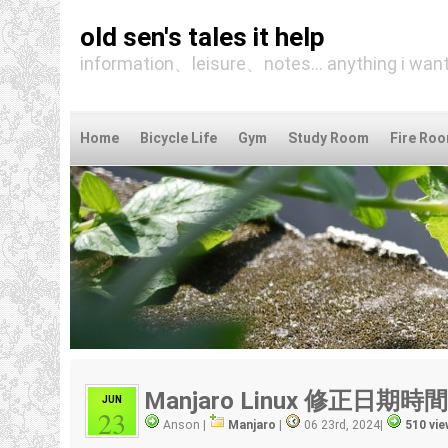
old sen's tales it help
information、leisure、notes... anything i want
Home
Bicycle Life
Gym
Study Room
Fire Ro
Manjaro Linux 修正日
JUN
23
Anson |
Manjaro
|
06 23rd, 2024
|
510 vi