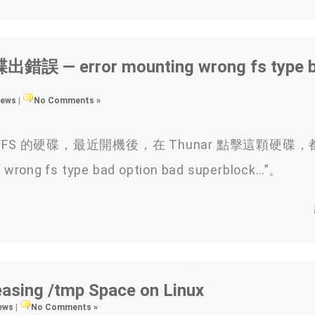
誤 — error mounting wrong fs type 
views
|
No Comments »
 的硬碟，最近開機後，在 Thunar 點擊這顆硬碟
ong fs type bad option bad superblock…”。
sing /tmp Space on Linux
iews
|
No Comments »