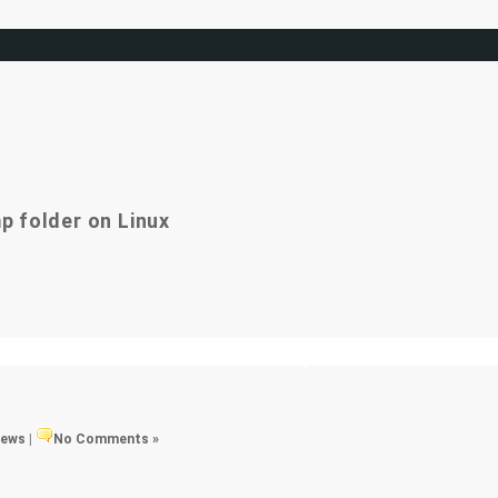
p folder on Linux
views
|
No Comments »