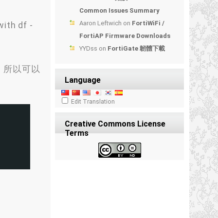
Common Issues Summary
Aaron Leftwich
on
FortiWiFi /
ith df -
FortiAP Firmware Downloads
YYDss
on
FortiGate 韌體下載
pace，所以可以
Language
Edit Translation
Creative Commons License
Terms