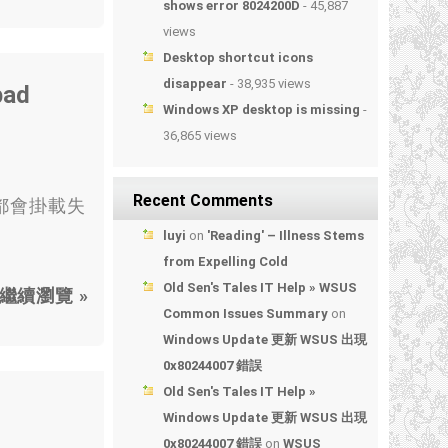
shows error 8024200D
- 45,887
views
Desktop shortcut icons
disappear
- 38,935 views
bad
Windows XP desktop is missing
-
36,865 views
Recent Comments
，都會掛載失
luyi
on
'Reading' – Illness Stems
from Expelling Cold
Old Sen's Tales IT Help » WSUS
繼續瀏覽 »
Common Issues Summary
on
Windows Update 更新 WSUS 出現
0x80244007 錯誤
Old Sen's Tales IT Help »
Windows Update 更新 WSUS 出現
0x80244007 錯誤
on
WSUS