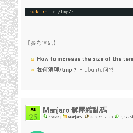
sudo
rm
-r 
/tmp/
*
【參考連結】
How to increase the size of the tem
如何清理/tmp？
– Ubuntu问答
Manjaro 解壓縮亂碼
JUN
25
Anson |
Manjaro
|
06 25th, 2020
|
6,023 