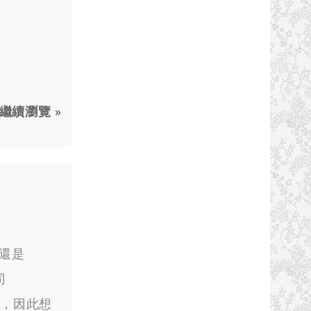
繼續瀏覽 »
 還是
司
題），因此想