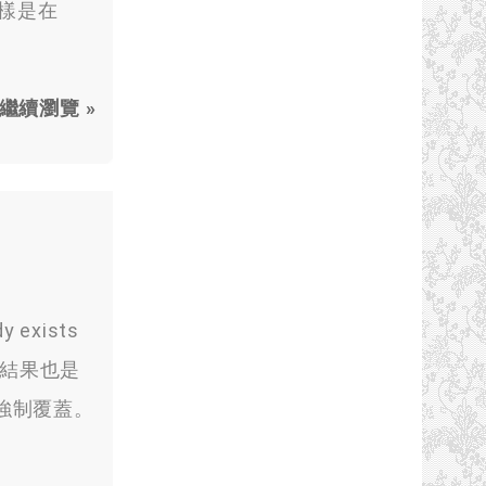
一樣是在
繼續瀏覽 »
dy exists
u) 結果也是
強制覆蓋。