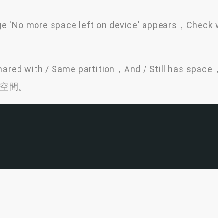
e 'No more space left on device' appears，Check w
 shared with / Same partition，And / Still has s
的空間。