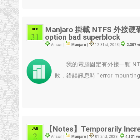
Manjaro 掛載 NTFS 外接硬碟出錯
DEC
31
option bad superblock
Anson |
Manjaro
|
12 31st, 2023
|
2,307 
我的電腦固定有外接一顆 NTFS
敗，錯誤訊息時 “error mounting wr
【Notes】Temporarily Increa
JAN
2
Anson |
Manjaro
|
01 2nd, 2023
|
4,131 v