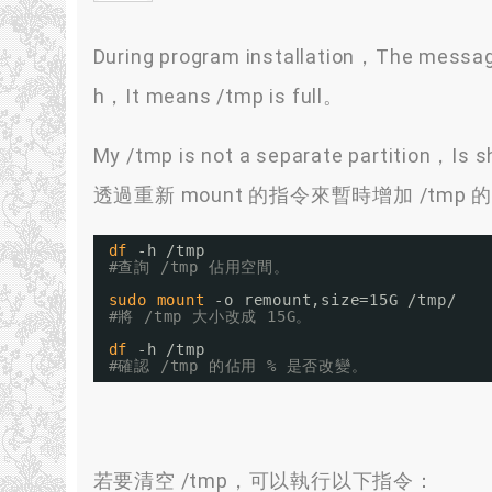
During program installation，The messag
h，It means /tmp is full。
My /tmp is not a separate partition，Is
透過重新 mount 的指令來暫時增加 /tmp 
df
-h 
/tmp
#查詢 /tmp 佔用空間。
sudo
mount
-o remount,size=15G 
/tmp/
#將 /tmp 大小改成 15G。
df
-h 
/tmp
#確認 /tmp 的佔用 % 是否改變。
若要清空 /tmp，可以執行以下指令：