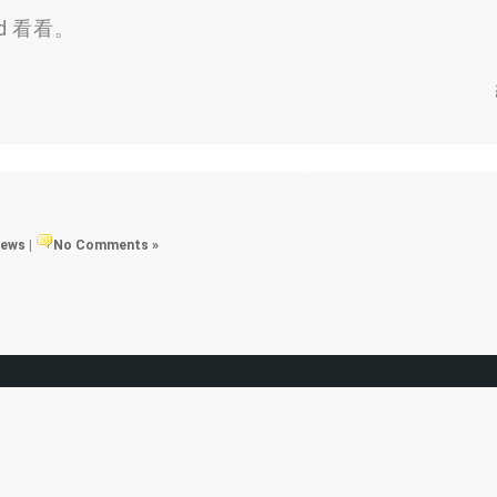
od 看看。
views
|
No Comments »