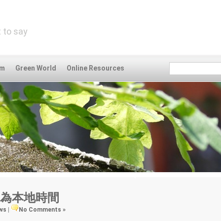
 to say
om
Green World
Online Resources
期時間為本地時間
ews
|
No Comments »