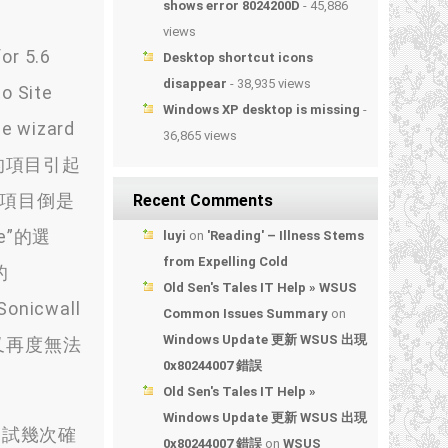
shows error 8024200D
- 45,886
views
or 5.6
Desktop shortcut icons
disappear
- 38,935 views
o Site
Windows XP desktop is missing
-
he wizard
36,865 views
的項目引起
項目倒是
Recent Comments
e”
的選
luyi
on
'Reading' – Illness Stems
from Expelling Cold
的
Old Sen's Tales IT Help » WSUS
icwall
Common Issues Summary
on
Windows Update 更新 WSUS 出現
 又再度無法
0x80244007 錯誤
Old Sen's Tales IT Help »
Windows Update 更新 WSUS 出現
測試幾次確
0x80244007 錯誤
on
WSUS