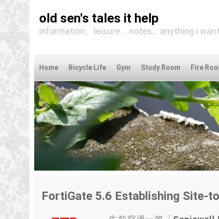
old sen's tales it help
information、leisure、notes... anything i want
Home
Bicycle Life
Gym
Study Room
Fire Ro
FortiGate 5.6 Establishing Site-t