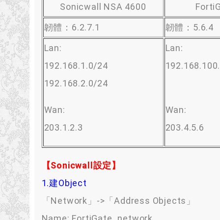
Sonicwall NSA 4600
Forti
韌體：6.2.7.1
韌體：5.6.4
Lan:
Lan:
192.168.1.0/24
192.168.100
192.168.2.0/24
Wan:
Wan:
203.1.2.3
203.4.5.6
【Sonicwall設定】
1.建Object
「Network」->「Address Objects」
Name: FortiGate_network