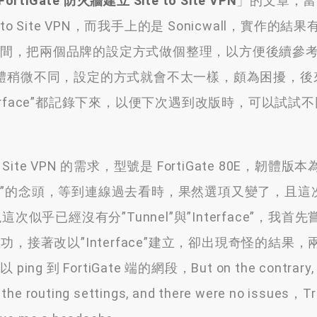
 FortiGate 防火牆建立 Site to Site VPN
」的文章，當
te to Site VPN，而我手上的是 Sonicwall，實作的
間，把兩個品牌的設定方式做個整理，以方便後續參
te 韌體稍微不同，設定的方式就會不太一樣，頗為困擾，
nterface”都記錄下來，以便下次遇到改版時，可以試試
Site VPN 的需求，型號是 FortiGate 80E，韌體版本為 
妙”的念頭，等到連線過去看時，果然選項又變了，且這
似乎已經沒有分”Tunnel”與”Interface”，我首
成功，接著改以”Interface”建立，卻出現奇怪的結果，兩
ing 到 FortiGate 端的網段，But on the contrary, i
the routing settings, and there were no issues，Tr