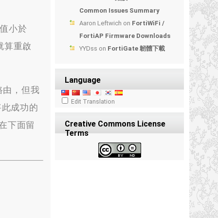
Common Issues Summary
Aaron Leftwich
on
FortiWiFi /
值小於
FortiAP Firmware Downloads
就算重啟
YYDss
on
FortiGate 韌體下載
Language
”路由，但我
Edit Translation
先將此成功的
Creative Commons License
在下面留
Terms