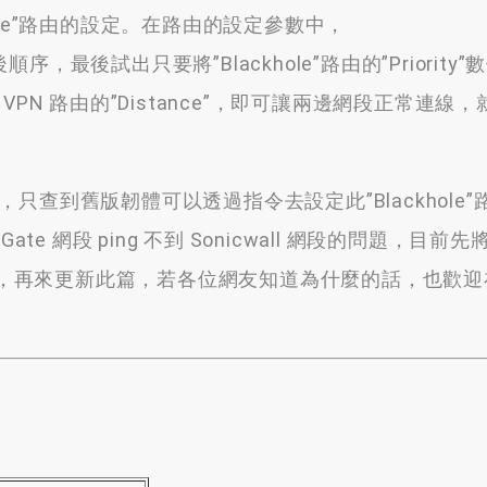
e”
路由的設定
。
在路由的設定參數中
，
後順序
，
最後試出只要將
”Blackhole”
路由的
”Priority”
數
VPN 路由的
”
Distance
”，即可讓兩邊網段正常連線，
，只查到舊版韌體可以透過指令去設定此”Blackhole
te 網段 ping 不到 Sonicwall 網段的問題，目前
，再來更新此篇，若各位網友知道為什麼的話，也歡迎