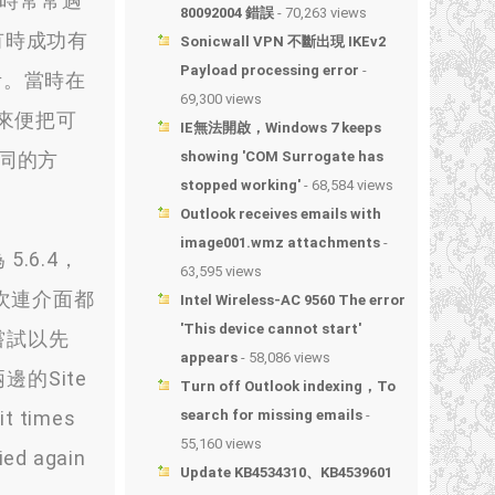
時常常遇
80092004 錯誤
- 70,263 views
結果有時成功有
Sonicwall VPN 不斷出現 IKEv2
Payload processing error
-
考。當時在
69,300 views
後來便把可
IE無法開啟，Windows 7 keeps
不同的方
showing 'COM Surrogate has
stopped working'
- 68,584 views
Outlook receives emails with
image001.wmz attachments
-
5.6.4，
63,595 views
次連介面都
Intel Wireless-AC 9560 The error
'This device cannot start'
先嘗試以先
appears
- 58,086 views
邊的Site
Turn off Outlook indexing，To
t times
search for missing emails
-
55,160 views
ied again
Update KB4534310、KB4539601