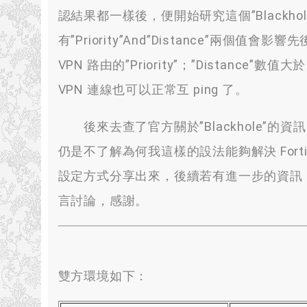
認結果都一樣後
，
便開始研究這個
”Blackhol
有
”Priority”And”
Distance
”
兩個值會影響先
VPN 路由的
”Priority”；”
Distance
”
數值大於 
VPN 連線也可以正常互 ping 了。
後來去查了官方關於”Blackhole”的資訊
仍是不了解為何我這樣的設法能夠解決 FortiGa
設定方式分享出來，
後續若有進一步的資訊
言討論，感謝。
雙方環境如下：