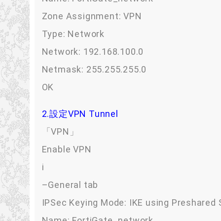
Zone Assignment: VPN
Type: Network
Network: 192.168.100.0
Netmask: 255.255.255.0
OK
2.設定VPN Tunnel
「VPN」
Enable VPN
i
–General tab
IPSec Keying Mode: IKE using Preshared 
Name: FortiGate_network