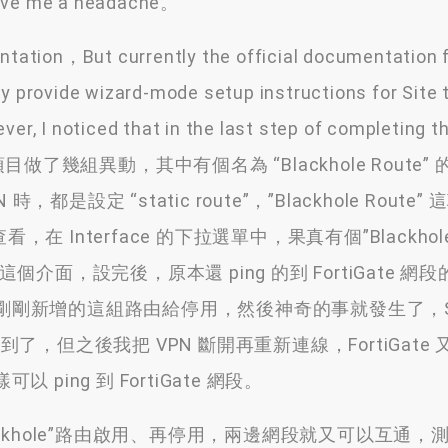
gave me a headache。
entation，But currently the official documentation f
y provide wizard-mode setup instructions for Site t
, I noticed that in the last step of completing t
項目做了幾組異動
，
其中有個名為
“
Blackhole Route
”
N 時
，
都是設定
“
static route
”，”
Blackhole Route
”
這
查看
，
在 Interface 的下拉選單中
，
果真有個
”Blackhol
這個介面
，
設完後
，原本還 ping 的到 FortiGate 網段
著我把剛剛新增的這組路由給停用，然後神奇的事就發生了，Son
g 的到了，但之後我把 VPN 斷開再重新連線，FortiGate
樣可以 ping 到 FortiGate 網段。
khole”
路由啟用
、
再停用
，
兩邊網段就又可以互通
，