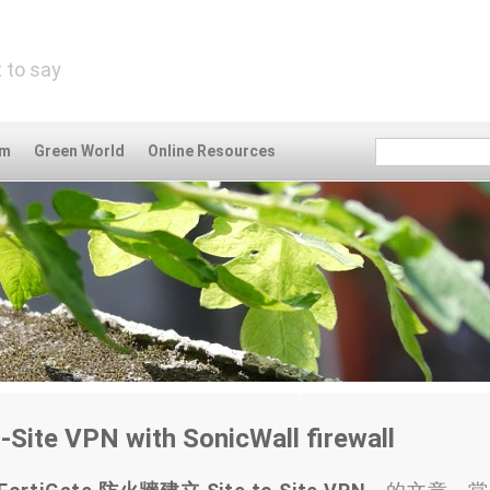
 to say
om
Green World
Online Resources
o-Site VPN with SonicWall firewall