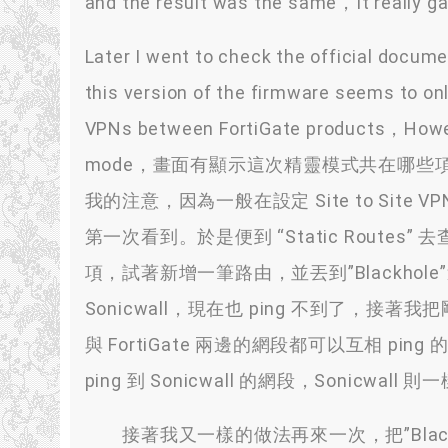
and the result was the same，It really 
Later I went to check the official docum
this version of the firmware seems to onl
VPNs between FortiGate products，However
mode，
畫面有顯示這次精靈模式共在哪些
我的注意
，
因為一般在設定 Site to Site VP
第一次看到
。
於是便到
“
Static Routes
”
去
項
，
試著新增一筆路由
，
並丟到
”Blackhole”
Sonicwall，現在也 ping 不到了，接
與 FortiGate 兩邊的網段都可以互相 pin
ping 到 Sonicwall 的網段，Sonicwall 則一
接著我又一樣的做法再來一次
，把”Blac