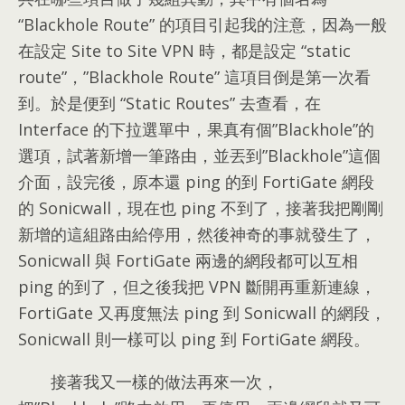
“
Blackhole Route
”
的項目引起我的注意
，
因為一般
在設定 Site to Site VPN 時
，
都是設定
“
static
route
”，”
Blackhole Route
”
這項目倒是第一次看
到
。
於是便到
“
Static Routes
”
去查看
，
在
Interface 的下拉選單中
，
果真有個
”
Blackhole
”
的
選項
，
試著新增一筆路由
，
並丟到
”
Blackhole
”
這個
介面
，
設完後
，
原本還 ping 的到 FortiGate 網段
的 Sonicwall
，
現在也 ping 不到了
，
接著我把剛剛
新增的這組路由給停用
，
然後神奇的事就發生了
，
Sonicwall 與 FortiGate 兩邊的網段都可以互相
ping 的到了
，
但之後我把 VPN 斷開再重新連線
，
FortiGate 又再度無法 ping 到 Sonicwall 的網段
，
Sonicwall 則一樣可以 ping 到 FortiGate 網段
。
接著我又一樣的做法再來一次
，