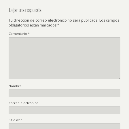
Dejar una respuesta
Tu dirección de correo electrónico no será publicada.
Los campos
obligatorios están marcados
*
Comentario
*
Nombre
Correo electrónico
Sitio web