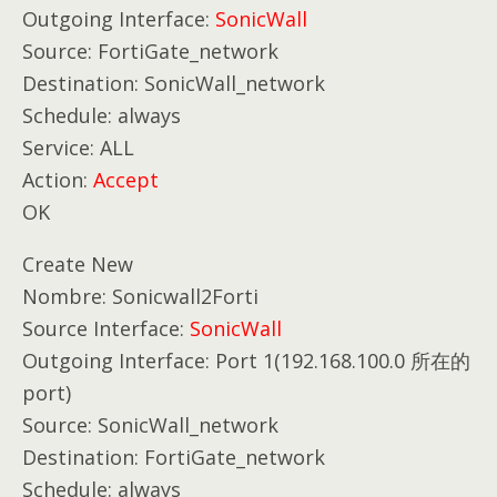
Outgoing Interface
:
SonicWall
Source
:
FortiGate_network
Destination
:
SonicWall_network
Schedule
:
always
Service
:
ALL
Action
:
Accept
OK
Create New
Nombre:
Sonicwall2Forti
Source Interface
:
SonicWall
Outgoing Interface
:
Port
1(192.168.100.0
所在的
port
)
Source
:
SonicWall_network
Destination
:
FortiGate_network
Schedule
:
always