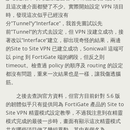
且這次連介面都變了不少
。
實際開始設定 VPN 項目
時
，
發現這次似乎已經沒有
分
”
Tunnel
”y”
Interface
”，
我首先嘗試以先
前
”
Tunnel
”
的方式去設定
，
但 VPN 沒建立成功
，
接
著改以
”
Interface
”
建立
，
卻出現奇怪的結果
，
兩邊
的Site to Site VPN 已建立成功
，
Sonicwall 這端可
以 ping 到 FortiGate 端的網段
，
但反之則
timeout
。
檢查過 policy 的順序及 routing 的設定
都沒有問題
，
重來一次結果也是一樣
，
讓我傷透腦
筋
。
之後去查詢官方資料
，
但官方目前針對
5.6
版
的韌體似乎只有提供同為 FortiGate 產品的 Site to
Site VPN 精靈模式設定教學
，
不過我注意到在精靈
模式完成的最後一步時
，
畫面有顯示這次精靈模式
共在哪些項目做了幾組異動
，
其中有個名為