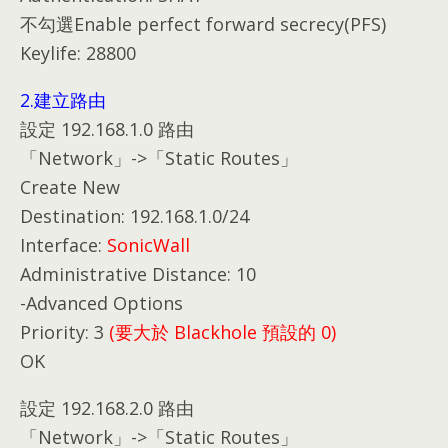
不勾選Enable perfect forward secrecy
(
PFS
)
Keylife
: 28800
2.
建立路由
設定
192.168.1.0
路由
「Network」-
>
「Static Routes」
Create New
Destination
: 192.168.1.0/24
Interface
:
SonicWall
Administrative Distance
: 10
-
Advanced Options
Priority
: 3
(
要大於 Blackhole 預設的
0)
OK
設定
192.168.2.0
路由
「Network」-
>
「Static Routes」