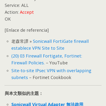
Service
:
ALL
Action
:
Accept
OK
[Enlace de referencia]
老森常譚 »
Sonicwall FortiGate firewall
establece VPN Site to Site
(20) 03
Firewall Fortigate
,
Fortinet
:
Firewall Policies
.
– YouTube
Site-to-site IPsec VPN with overlapping
subnets
–
Fortinet Cookbook
與本文類似的主題：
Sonicwall Virtual Adapter 無法啟用