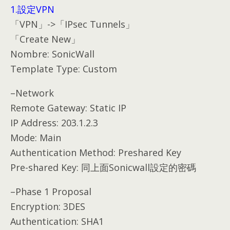
1.
設定VPN
「VPN」-
>
「IPsec Tunnels」
「Create New」
Nombre:
SonicWall
Template Type
:
Custom
–
Network
Remote Gateway
:
Static IP
IP Address
: 203.1.2.3
Mode
:
Main
Authentication Method
:
Preshared Key
Pre-shared Key
:
同上面Sonicwall設定的密碼
–
Phase
1
Proposal
Encryption
: 3
DES
Authentication
:
SHA1