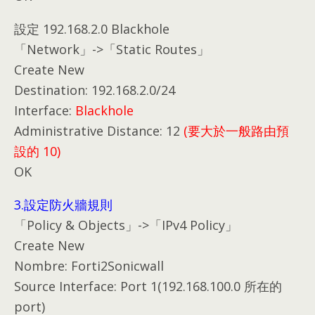
設定
192.168.2.0
Blackhole
「Network」-
>
「Static Routes」
Create New
Destination
: 192.168.2.0/24
Interface
:
Blackhole
Administrative Distance
: 12
(
要大於一般路由預
設的
10)
OK
3.
設定防火牆規則
「Policy
&
Objects」-
>
「IPv4 Policy」
Create New
Nombre:
Forti2Sonicwall
Source Interface
:
Port
1(192.168.100.0
所在的
port
)