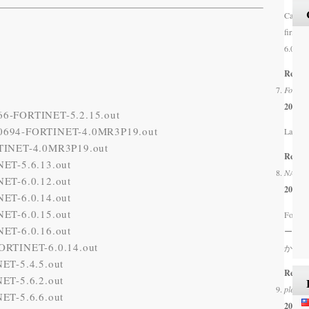
Can yo
firmwar
6.0.12
Respo
Fortiga
2025/0
6-FORTINET-5.2.15.out
0694-FORTINET-4.0MR3P19.out
La cont
TINET-4.0MR3P19.out
Respo
ET-5.6.13.out
NA
dice
ET-6.0.12.out
2025/0
ET-6.0.14.out
ET-6.0.15.out
Forti
ET-6.0.16.out
ードし
RTINET-6.0.14.out
か？
ET-5.4.5.out
Respo
ET-5.6.2.out
please
ET-5.6.6.out
2025/0