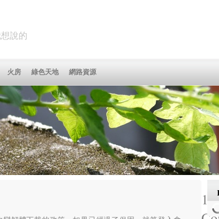
何我想說的
火房
綠色天地
網路資源
1,
Co