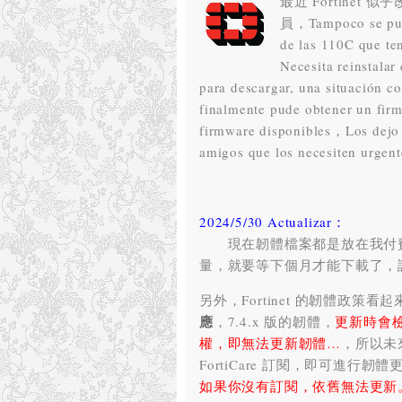
最近 Fortine
員，Tampoco se pued
de las 110C que t
Necesita reinstala
para descargar, una situación 
finalmente pude obtener un fir
firmware disponibles，Los dejo
amigos que los necesiten urge
2024/5/30 Actualizar：
現在韌體檔案都是放在我付費的 
量
，
就要等下個月才能下載了
，
另外，
Fortinet 的韌體政策
應
，7.4.
x 版的韌體
，
更新時會
權
，
即無法更新韌體
…
，
所以未
FortiCare 訂閱
，
即可進行韌體
如果你沒有訂閱
，
依舊無法更新