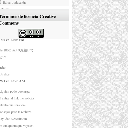
Editar traducción
help me
Términos de licencia Creative
te 100E v6.4.9 please
Commons
nder
mo
dice:
1/07 en 12:06 PM
Gate 100E v6.4.9お願いで
か？
nder
do
dice:
2/21 en 12:25 AM
lguien pudo descargar
 entrar al link me solicita
alculo que sera: es-
onsejos pero la rechaza.
 ayuda? Necesito un
e cualquiera que vaya en