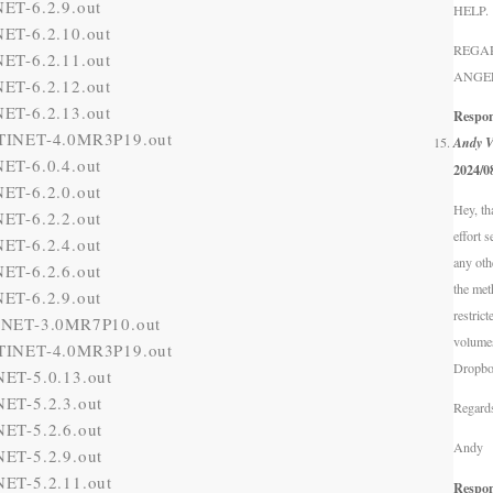
ET-6.2.9.out
HELP
.
ET-6.2.10.out
REGA
ET-6.2.11.out
ANGE
ET-6.2.12.out
ET-6.2.13.out
Respo
TINET-4.0MR3P19.out
Andy V
ET-6.0.4.out
2024/0
ET-6.2.0.out
Hey
,
th
ET-6.2.2.out
effort s
ET-6.2.4.out
any oth
ET-6.2.6.out
the met
ET-6.2.9.out
restric
INET-3.0MR7P10.out
volume
TINET-4.0MR3P19.out
Dropbo
ET-5.0.13.out
ET-5.2.3.out
Regard
ET-5.2.6.out
Andy
ET-5.2.9.out
ET-5.2.11.out
Respo