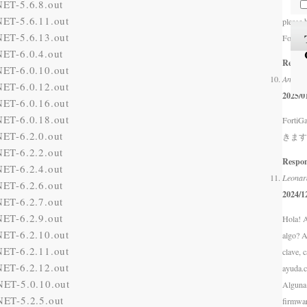
ET-5.6.8.out
ET-5.6.11.out
please 
ET-5.6.13.out
Fortiga
ET-6.0.4.out
Respo
ET-6.0.10.out
Anóni
ET-6.0.12.out
2025/0
ET-6.0.16.out
ET-6.0.18.out
Forti
ET-6.2.0.out
きます
ET-6.2.2.out
Respo
ET-6.2.4.out
Leonar
ET-6.2.6.out
2024/1
ET-6.2.7.out
ET-6.2.9.out
Hola! A
ET-6.2.10.out
algo? Al
ET-6.2.11.out
clave, c
ET-6.2.12.out
ayuda.c
ET-5.0.10.out
Alguna
ET-5.2.5.out
firmwar