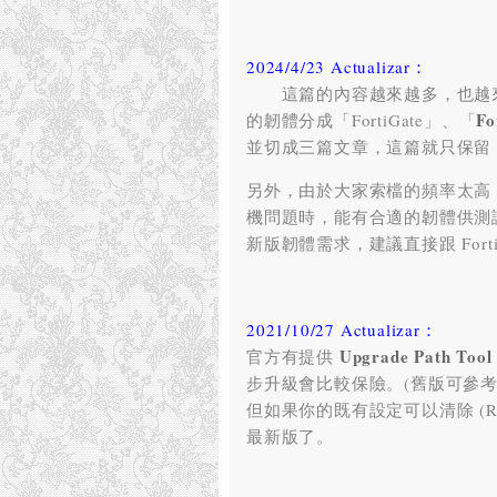
2024/4/23 Actualizar：
這篇的內容越來越多
，也越
Fo
的韌體分成「FortiGate」
、「
並切成三篇文章，
這篇就只保留「F
另外，由於大家索檔的頻率太高
機問題時，能有合適的韌體供測
新版韌體需求
，
建議直接跟 Fort
2021/10/27 Actualizar：
Upgrade Path Tool
官方有提供
步升級會比較保險
。(
舊版可參
但如果你的既有設定可以清除
(
R
最新版了
。