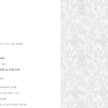
you very very much
!
nder
L
dice:
8/28 en 5:40 AM
YS
!
OOKING FOR
GATE 60E
7.6.0
WARE
.
X A LOT FOR YOUR