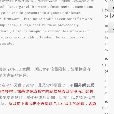
t 似乎改變韌體下載的政策，如果已經過了保固，就算登入會
e descargar el firmware，Justo recientemente una
YYDss
engo ha estado presentando algunos problemas，
2026/0
r el firmware，Pero no se podía encontrar el firmware
complicada。Luego pedí ayuda al proveedor y
Hola，
mware，Después busqué en internet los archivos de
Fort
 aquí como respaldo，También los comparto con
韌體 FG
ntemente。
FORTI
Gracia
Respo
Laksha
pCloud 空間
，
所以會有流量限制
，
如果超過流
2026/0
請大家節省使用
。
FGT_80
國外網友反
看起來在今年又做了改變
，
且又變得更嚴了
，
有
FORTIN
檢查授權
，
如果你在該版本的韌體發佈日期沒有訂閱授
FGT_80
來要更新韌體
，
勢必得進行訂閱
，
目前可以選擇最低的
Respo
更新
。
所以接下來我也不再提供 7.4.x 以上的韌體
，
因為
Ahmed 
。