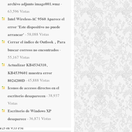
1/28 en 2:07 PM
archivo adjunto image001.wmz
-
fortigate rugged 60d
63,596 Vistas
e cant find
?
Intel Wireless-AC 9560 Aparece el
error 'Este dispositivo no puede
nder
arrancar'
- 58,088 Vistas
u
dice:
Cerrar el índice de Outlook，Para
2/15 en 12:25 PM
buscar correos no encontrados
-
心救了我
55,167 Vistas
謝
Actualizar KB4534310、
nder
KB4539601 muestra error
anda
dice:
8024200D
- 45,888 Vistas
8/28 en 6:12 PM
Iconos de accesos directos en el
escritorio desaparecen
- 38,937
riends
.
If possible
–
Vistas
te 500d firmware
6.0.7
Escritorio de Windows XP
nder
desaparece
- 36,871 Vistas
ice:
4/25 en 9:33 PM