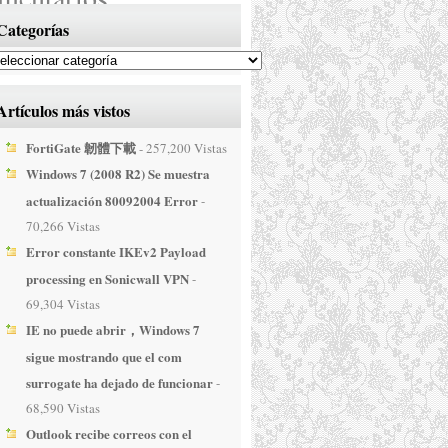
Categorías
dice:
4/03 en 10:40 PM
請問你有FORTINET
Artículos más vistos
iGate-80C 防火牆的這一版
FortiGate 韌體下載
- 257,200 Vistas
T_80C-v5-build0766-
Windows 7 (2008 R2) Se muestra
NET.out 載點嗎
?
s。
actualización 80092004 Error
-
70,266 Vistas
nder
Error constante IKEv2 Payload
n Ranasinha
dice:
processing en Sonicwall VPN
-
2/28 en 4:22 AM
69,304 Vistas
D-v6-build5128-
IE no puede abrir，Windows 7
ET-6.2.9.out i need
sigue mostrando que el com
D firmware image file
surrogate ha dejado de funcionar
-
nder
68,590 Vistas
Almazroui
dice:
Outlook recibe correos con el