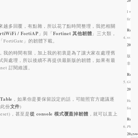
2026/0
I want 
firmwar
來越多回覆，有點雜，所以花了點時間整理，
我把相關
Respo
rtiWiFi / FortiAP
Fortinet 其他韌體
」與「
」三大類，
rex chi
ortiGate」的韌體下載
。
2025/1
，我的時間有限，加上我的初衷是為了讓大家在處理舊
版大佛
試與處理，
所以後續不再提供最新版的韌體
，
如果有最
非常感
inet 訂閱維護
。
Respo
Gidrop
2025/0
 Table
，
如果你是要保留設定的話
，
可能照官方建議逐
Hello f
文件
考此份
)
fortiga
從 console 模式覆蓋掉韌體
eset
)，
甚至是
，
就可以直上
Respo
Philip
d
2025/0