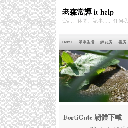
老森常譚 it help
資訊、休閒、記事...... 任
Home
單車生活
練功房
書房
FortiGate 韌體下載