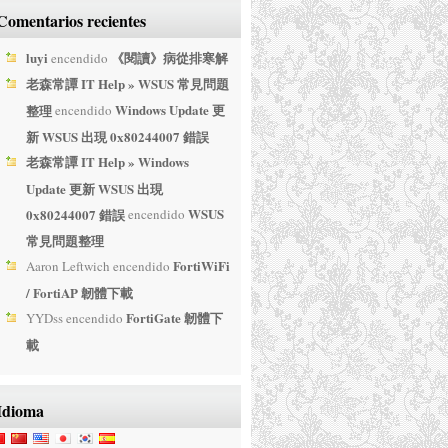
Comentarios recientes
u please help download
e for fortigate 100D
luyi
《閱讀》病從排寒解
encendido
老森常譚 IT Help » WSUS 常見問題
nder
Windows Update 更
整理
encendido
te 50E
dice:
新 WSUS 出現 0x80244007 錯誤
3/21 en 11:49 PM
老森常譚 IT Help » Windows
Update 更新 WSUS 出現
raseña ya no funciona
WSUS
0x80244007 錯誤
encendido
nder
常見問題整理
:
FortiWiFi
Aaron Leftwich
encendido
2/14 en 4:01 PM
/ FortiAP 韌體下載
gate 60F v6.2.5をアップロ
FortiGate 韌體下
YYDss
encendido
て貰えませんでしょう
載
nder
Idioma
dice:
1/07 en 12:09 PM