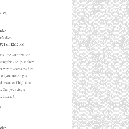
RDS
,
L
nder
olp
dice:
8/21 en 12:17 PM
anks for your time and
etting this site up
.
Is there
er way to access the files
,
hod you are using is
ted because of high data
s
.
Can you setup a
x instead
?
s
,
nder