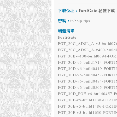
下載位址
：
FortiGate 韌體下載
密碼
：
it-help.tips
韌體清單
FortiGate
FGT_20C_ADSL_A-v5-build076
FGT_20C_ADSL_A-v400-build
FGT_30B-v400-build0694-FOR
FGT_30D-v5-build1714-FORTIN
FGT_30D-v6-build0419-FORTIN
FGT_30D-v6-build0457-FORTIN
FGT_30D-v6-build0484-FORTIN
FGT_30D-v6-build0505-FORTIN
FGT_30D_POE-v6-build0457-FO
FGT_30E-v5-build1138-FORTIN
FGT_30E-v5-build1486-FORTIN
FGT_30E-v5-build1630-FORTIN