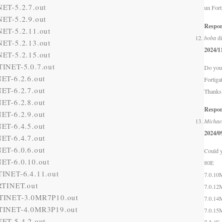
ET-5.2.7.out
un Fort
ET-5.2.9.out
Respo
ET-5.2.11.out
boba
di
ET-5.2.13.out
2024/1
ET-5.2.15.out
INET-5.0.7.out
Do you
ET-6.2.6.out
Fortiga
ET-6.2.7.out
Thanks 
ET-6.2.8.out
Respo
ET-6.2.9.out
Michae
ET-6.4.5.out
2024/0
ET-6.4.7.out
ET-6.0.6.out
Could y
ET-6.0.10.out
80
E
INET-6.4.11.out
7.0.10
RTINET.out
7.0.12
TINET-3.0MR7P10.out
7.0.14
TINET-4.0MR3P19.out
7.0.15
ET-5.4.2.out