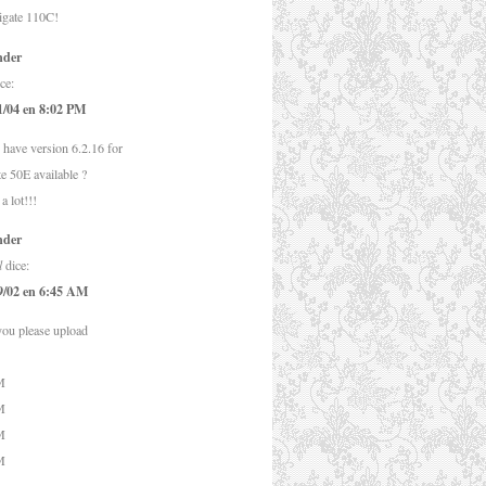
igate 110C!
nder
ce:
1/04 en 8:02 PM
 have version
6.2.16
for
te 50E available
?
a lot
!!!
nder
l
dice:
9/02 en 6:45 AM
ou please upload
M
M
M
M