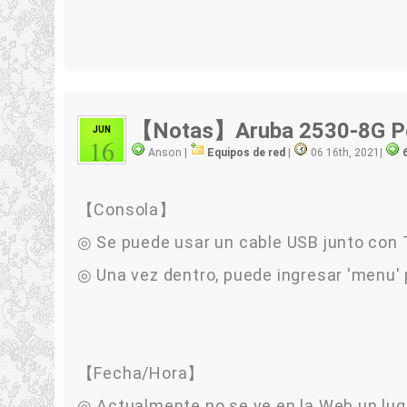
【Notas】Aruba 2530-8G P
JUN
16
Anson |
Equipos de red
|
06 16th, 2021
|
【Consola】
◎ Se puede usar un cable USB junto con
◎ Una vez dentro, puede ingresar 'menu'
【Fecha/Hora】
◎ Actualmente no se ve en la Web un lug