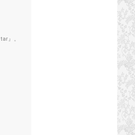
itar』。