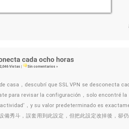
onecta cada ocho horas
2,046 Vistas
|
Sin comentarios »
esde casa，descubrí que SSL VPN se desconecta ca
te para revisar la configuración，solo encontré la
inactividad'，y su valor predeterminado es exactam
，因此先當作是設備秀斗，誤套用到此設定，但把此設定改掉後，卻