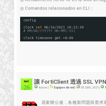
◎ Comandos relacionados en CLI：
config
clock 
set
06
/16/2021
10:22:30
# MM/DD/[YY]YY HH:MM[:SS]
clock timezone gmt +8:00
讓 FortiClient 透過 SSL 
MAY
26
Anson |
Equipos de red
|
05 26th, 2021
|
居家辦公後，各種新問題與需求逐漸浮