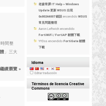
老森常譚 IT Help » Windows
Update 更新 WSUS 出現
0x80244007 錯誤
encendido
WSUS
常見問題整理
Aaron Leftwich
encendido
FortiWiFi / FortiAP 韌體下載
YYDss
encendido
FortiGate 韌體
點時間整
下載
韌體
」三大
Idioma
繼續瀏覽 »
Editar traducción
Términos de licencia Creative
Commons
4