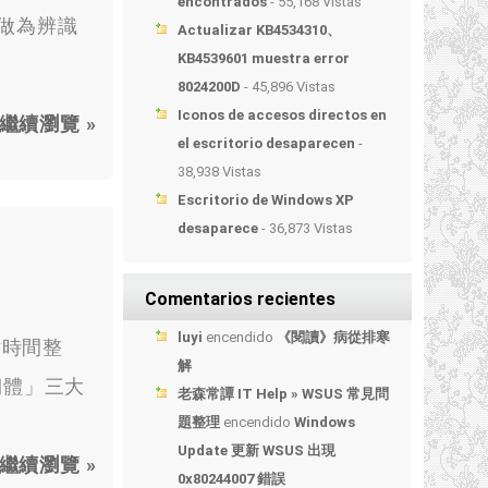
encontrados
- 55,168 Vistas
址 做為辨識
Actualizar KB4534310、
KB4539601 muestra error
8024200D
- 45,896 Vistas
Iconos de accesos directos en
繼續瀏覽 »
el escritorio desaparecen
-
38,938 Vistas
Escritorio de Windows XP
desaparece
- 36,873 Vistas
Comentarios recientes
luyi
encendido
《閱讀》病從排寒
點時間整
解
他韌體」三大
老森常譚 IT Help » WSUS 常見問
題整理
encendido
Windows
Update 更新 WSUS 出現
繼續瀏覽 »
0x80244007 錯誤