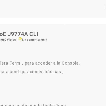
oE J9774A CLI
6,060 Vistas
|
Sin comentarios »
 Tera Term，para acceder a la Consola。
 para configuraciones básicas。
ar para configurar la fecha/hora。