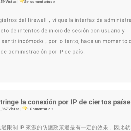
459 Vistas
|
Sin comentarios »
gistros del firewall，vi que la interfaz de administr
to de intentos de inicio de sesión con usuario y
sentir incómodo，por lo tanto, hace un momento 
az de administración por IP de país。
ringe la conexión por IP de ciertos paíse
1,867 Vistas
|
1 Comentario »
覺透過限制 IP 來源的防護政策還是有一定的效果，因此