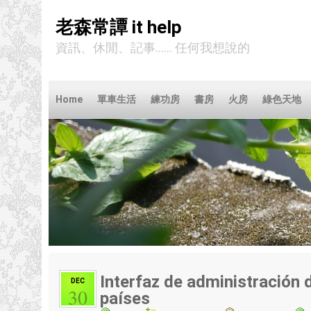
老森常譚 it help
資訊、休閒、記事...... 任何我想說的
Home
單車生活
練功房
書房
火房
綠色天地
Interfaz de administración d
DEC
30
países