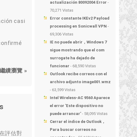
actualización 80092004 Error
-
70,271 Vistas
Error constante IKEv2 Payload
ación casi
processing en Sonicwall VPN
-
69,306 Vistas
confirmé
IE no puede abrir，Windows 7
sigue mostrando que el com
surrogate ha dejado de
funcionar
- 68,590 Vistas
繼續瀏覽 »
Outlook recibe correos con el
archivo adjunto image001.wmz
- 63,599 Vistas
Intel Wireless-AC 9560 Aparece
s
el error 'Este dispositivo no
puede arrancar'
- 58,095 Vistas
Cerrar el índice de Outlook，
Para buscar correos no
就在評估對