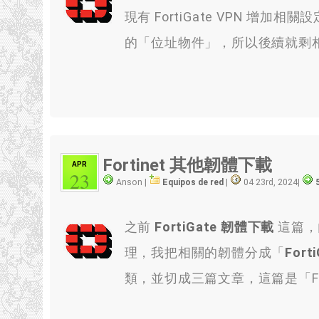
現有 FortiGate VPN 增加相
的「位址物件」，所以後續就剩
Fortinet 其他韌體下載
APR
23
Anson |
Equipos de red
|
04 23rd, 2024
|
之前
FortiGate 韌體下載
這篇，
理，我把相關的韌體分成「
Fort
類，並切成三篇文章，這篇是「For