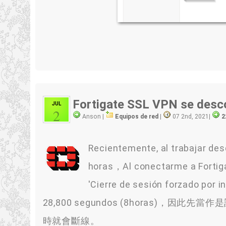
Fortigate SSL VPN se desc
JUL
2
Anson |
Equipos de red
|
07 2nd, 2021
|
2
Recientemente, al trabajar d
horas，Al conectarme a Fortiga
'Cierre de sesión forzado por 
28,800 segundos (8horas)
時就會斷線。