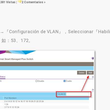
,381 Vistas
|
2 Comentarios »
nfiguración de VLAN』，Seleccionar『Habil
LAN，如：53、172。