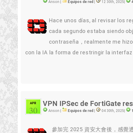
Anson |
Equipos de red
|
12 30th, 2025
|
Hace unos días, al revisar los re
cada segundo estaba siendo obje
contraseña，realmente me hizo 
con la IA la forma de restringir la interf
VPN IPSec de FortiGate rest
APR
30
Anson |
Equipos de red
|
04 30th, 2025
|
參加完 2025 資安大會後，感