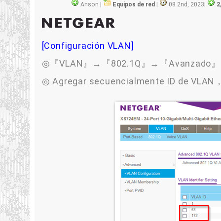
Anson |
Equipos de red
|
08 2nd, 2023
|
2
[Configuración VLAN]
◎『VLAN』→『802.1Q』→『Avanzado』→『Co
◎ Agregar secuencialmente ID de V