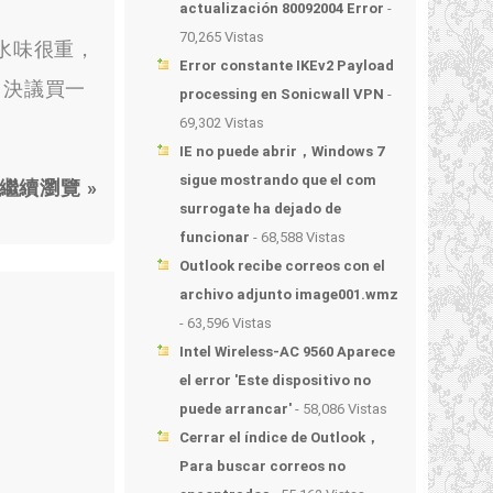
actualización 80092004 Error
-
70,265 Vistas
水味很重
，
Error constante IKEv2 Payload
，
決議買一
processing en Sonicwall VPN
-
69,302 Vistas
IE no puede abrir，Windows 7
sigue mostrando que el com
繼續瀏覽 »
surrogate ha dejado de
funcionar
- 68,588 Vistas
Outlook recibe correos con el
archivo adjunto image001.wmz
- 63,596 Vistas
Intel Wireless-AC 9560 Aparece
el error 'Este dispositivo no
puede arrancar'
- 58,086 Vistas
Cerrar el índice de Outlook，
Para buscar correos no