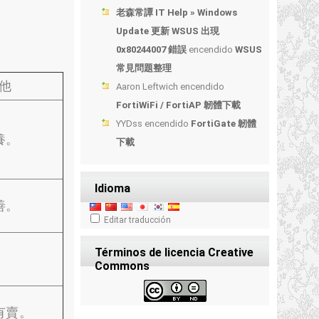
老森常譚 IT Help » Windows
Update 更新 WSUS 出現
0x80244007 錯誤
encendido
WSUS
常見問題整理
他
Aaron Leftwich
encendido
FortiWiFi / FortiAP 韌體下載
YYDss
encendido
FortiGate 韌體
養
。
下載
Idioma
善
。
Editar traducción
Términos de licencia Creative
Commons
有賣
。