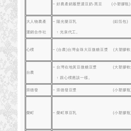
–
好農產銷履歷濃豆奶-黑豆
(
小塑膠瓶
)
大人物農產
–
陽光樂豆乳
(
鋁箔包
)
運銷合作社
↑ 光泉代工
。
心樸
– (
台農
)
台灣金珠大豆微糖豆漿
(
大塑膠軟
–
台灣在地黃豆微糖豆漿
(
大塑膠軟
台農
↑ 跟心樸應該一樣
。
崇德發
–
崇德發豆漿
(
小塑膠瓶
榮町
–
榮町厚豆乳
(
小塑膠瓶