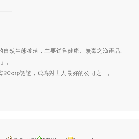
的自然生態養殖
，
主要銷售健康
、
無毒之漁產品
。
獎」
。
BCorp認證
，
成為對世人最好的公司之一
。