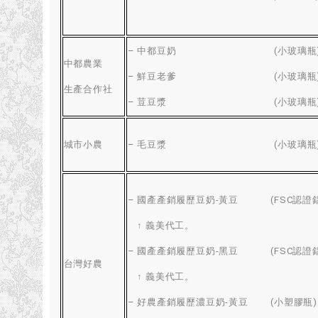
–
中都豆奶
(
小玻璃瓶
中都農業
–
鮮豆老爹
(
小玻璃瓶
生產合作社
–
荳豆漿
(
小玻璃瓶
城市小農
–
毛豆漿
(
小玻璃瓶
–
國產產銷履歷豆奶-黃豆
(
FSC認證
↑ 義美代工
。
–
國產產銷履歷豆奶-黑豆
(
FSC認證
台灣好農
↑ 義美代工
。
–
好農產銷履歷濃豆奶-黃豆
(
小塑膠瓶
)