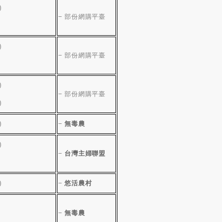
)
–
部份網購平臺
)
–
部份網購平臺
)
–
部份網購平臺
)
)
–
無毒農
)
–
台灣主婦聯盟
)
–
悠活農村
–
無毒農