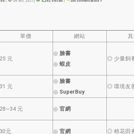
tos
|
06 4th, 2021
|
5,292 Vistas
|
Sin comentarios »
單價
網站
其
◎
臉書
25
元
◎ 少量飼
◎
蝦皮
◎
臉書
31
元
◎ 環境友
◎
SuperBuy
28
~34 元
◎
官網
30
元
◎
官網
◎ 棉花田