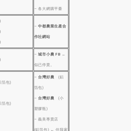
–
各大網購平臺
)
–
中都農業生產合
)
作社網站
)
–
城市小農 FB
←
)
似已停賣
。
–
台灣好農
(
鋁
鋁箔包
)
箔包
)
–
台灣好農
(
小
鋁箔包
)
塑膠瓶
)
–
義美專賣店
(
鋁箔包
)
← 但我家