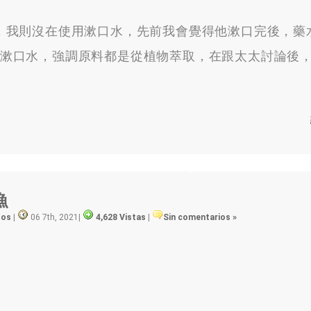
，
我則沒在使用漱口水
，
先前我會覺得他漱口完後
，
藥
 漱口水
，
強調原料都是從植物萃取
，
在跟太太討論後
漁
tos
|
06 7th, 2021
|
4,628 Vistas
|
Sin comentarios »