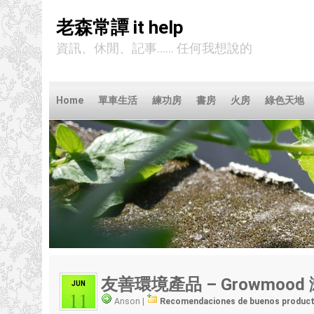
老森常譚 it help
資訊、休閒、記事...... 任何我想說的
Home
單車生活
練功房
書房
火房
綠色天地
友善環境產品
–
Growmood
JUN
11
Anson |
Recomendaciones de buenos produc