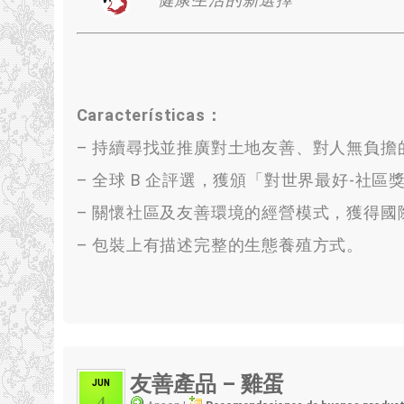
Características：
–
持續尋找並推廣對土地友善
、
對人無負擔
–
全球 B 企評選
，
獲頒「對世界最好-社區
–
關懷社區及友善環境的經營模式
，
獲得國際
–
包裝上有描述完整的生態養殖方式
。
友善產品 – 雞蛋
JUN