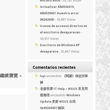
encontrados
- 55,162 Vistas
Actualizar KB4534310、
KB4539601 muestra error
8024200D
- 45,887 Vistas
Iconos de accesos directos en
el escritorio desaparecen
-
38,937 Vistas
Escritorio de Windows XP
desaparece
- 36,867 Vistas
Comentarios recientes
繼續瀏覽 »
luyi
encendido
《閱讀》病從排寒
解
老森常譚 IT Help » WSUS 常見問
題整理
encendido
Windows
Update 更新 WSUS 出現
0x80244007 錯誤