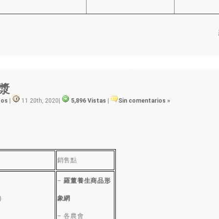
漿
tos
|
11 20th, 2020
|
5,896 Vistas
|
Sin comentarios »
銷售點
–
羅董養生商品形
)
象網
)
–
各農會