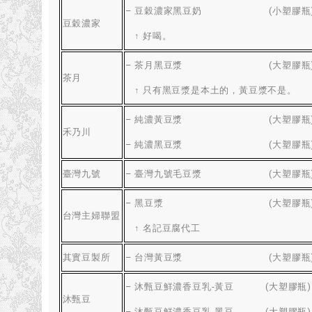
–
豆穀濃家黑豆奶
(
小塑膠瓶
豆穀濃家
↑ 好喝
。
–
茶月黑豆漿
(
大塑膠瓶
茶月
↑ 只有黑豆漿是本土的
，
黃豆漿不是
。
–
純濃黃豆漿
(
大塑膠瓶
禾乃川
–
純濃黑豆漿
(
大塑膠瓶
臺灣九號
–
臺灣九號毛豆漿
(
大塑膠瓶
–
黑豆漿
(
大塑膠瓶
台灣主婦聯盟
↑ 名記豆腐代工
其實豆製所
–
台灣黃豆漿
(
大塑膠瓶
–
沐甄豆鮮濃香豆乳-黃豆
(
大塑膠瓶
)
沐甄豆
–
沐甄豆鮮濃香豆乳-黑豆
(
大塑膠瓶
)