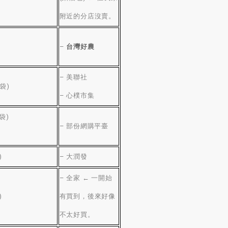
附近的分店沒賣
。
–
台灣好農
–
美聯社
袋
)
–
心樸市集
袋
)
–
部份網購平臺
)
–
大潤發
–
全家 ← 一開始
)
有買到
，
後來好像
不太好買
。