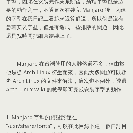
字型
，
因此在安裝完作業系統後
，
新增字型也是必
要的動作之一
，
不過這次在裝完 Manjaro 後
，
內建
的字型在我日記上看起來還算舒適
，
所以倒是沒有
急著安裝字型
，
但是有造成一些排版的問題
，
因此
還是找時間把細圓體裝上了
。
Manjaro 在台灣使用的人雖然還不多
，
但由於
他是從 Arch Linux 衍生而來
，
因此大多問題可以參
考 Arch Linux 的文件來解決
，
這次也不例外
，
透過
Arch Linux Wiki 的教學即可完成安裝字型的動作
。
1.
Manjaro 字型的預設路徑在
“/
usr/share/fonts
”，
可以在此目錄下建一個自訂目