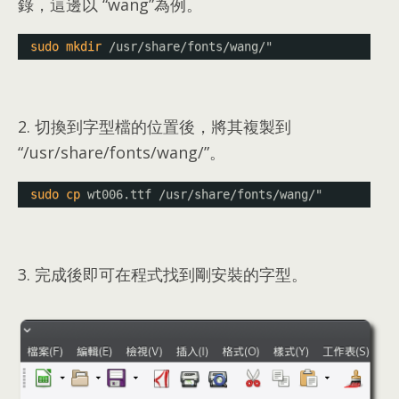
錄
，
這邊以
“
wang
”
為例
。
sudo
mkdir
/usr/share/fonts/wang/
"
2.
切換到字型檔的位置後
，
將其複製到
“/
usr/share/fonts/wang/
”。
sudo
cp
wt006.ttf 
/usr/share/fonts/wang/
"
3.
完成後即可在程式找到剛安裝的字型
。