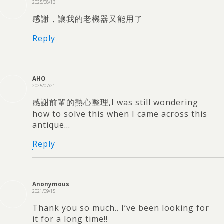
2025/08/13
感謝，讓我的老機器又能用了
Reply
AHO
2025/07/21
感謝前輩的熱心整理,I was still wondering
how to solve this when I came across this
antique…
Reply
Anonymous
2021/09/15
Thank you so much.. I’ve been looking for
it for a long time!!