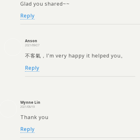
Glad you shared~~
Reply
Anson
2021/09/27
不客氣，I’m very happy it helped you。
Reply
Wynne Lin
2021/08/19
Thank you
Reply