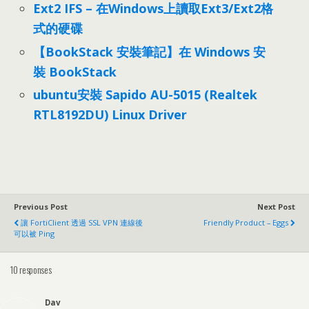
Ext2 IFS – 在Windows上讀取Ext3/Ext2格
式的硬碟
【BookStack 安裝筆記】在 Windows 安
裝 BookStack
ubuntu安裝 Sapido AU-5015 (Realtek
RTL8192DU) Linux Driver
Previous Post
Next Post
讓 FortiClient 透過 SSL VPN 連線後
Friendly Product – Eggs
可以被 Ping
10 responses
Dav