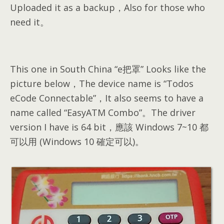
Uploaded it as a backup，Also for those who
need it。
This one in South China “e把罩” Looks like the
picture below，The device name is “Todos
eCode Connectable”，It also seems to have a
name called “EasyATM Combo”。The driver
version I have is 64 bit，
應該 Windows 7~10 都
可以用
(Windows 10
確定可以
)。