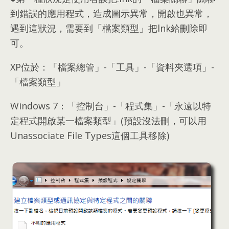
到錯誤的應用程式
，
造成圖示異常
，
開啟也異常
，
遇到這狀況
，
需要到「檔案類型」把lnk給刪除即
可
。
XP位於
：
「檔案總管」-「工具」-「資料夾選項」-
「檔案類型」
Windows 7：
「控制台」-「程式集」-「永遠以特
定程式開啟某一檔案類型」
(
預設沒法刪
，
可以用
Unassociate File Types這個工具移除
)