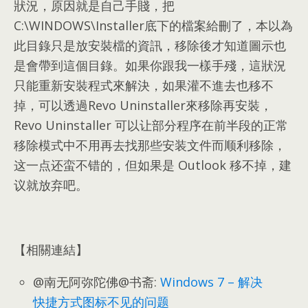
狀況
，
原因就是自己手賤
，
把
C
:\
WINDOWS\Installer底下的檔案給刪了
，
本以為
此目錄只是放安裝檔的資訊
，
移除後才知道圖示也
是會帶到這個目錄
。
如果你跟我一樣手殘
，
這狀況
只能重新安裝程式來解決
，
如果灌不進去也移不
掉
，
可以透過Revo Uninstaller來移除再安裝
，
Revo Uninstaller 可以让部分程序在前半段的正常
移除模式中不用再去找那些安装文件而顺利移除，
这一点还蛮不错的，但如果是 Outlook 移不掉，建
议就放弃吧。
【相關連結】
@南无阿弥陀佛@书斋:
Windows 7 – 解决
快捷方式图标不见的问题