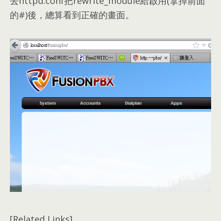
去httpd.conf把rewrite_module給啟用
(
拿掉前面
的#
)後，
總算看到正確的畫面
。
[Related Links]