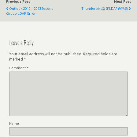
Previous Post
Next Post
Outlook 2010、2013Second
Thunderbird設定LDAP通訊錄
Group LDAP Error
Leave a Reply
Your email address will not be published.
Required fields are
marked
*
Comment
*
Name