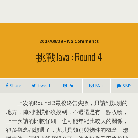
2007/09/29 • No Comments
挑戰Java : Round 4
Share
Tweet
Pin
Mail
SMS
上次的Round 3最後終告失敗
，
只讀到類別的
地方
，
陣列連摸都沒摸到
，
不過還是有一點收穫
，
上一次讀的比較仔細
，
也可能年紀比較大的關係
，
很多觀念都想通了
，
尤其是類別與物件的概念
，
想