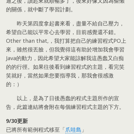
通之後
，
讀起來就順暢多了
，
後來好像又因為偷懶
的關係
，
就中斷了學習計劃
。
昨天第四度拿起書來看
，
盡量不給自己壓力
，
希望自己能以平常心去學習
，
目前感覺還不錯
。
Other than that,，
我打算把自己的練習程式PO上
來
，
雖然很丟臉
，
但我覺得這有助於增加我會學習
Java的動力
，
因此希望大家能諒解我這愚蠢又白痴
的的行徑
。
如果往後看到練習程式的主題
，
看完笑
笑就好
，
當然如果您要指導我
，
那我會很感激
的
：）
以上
，是為了日後愚蠢的程式主題所作的宣
告，此篇連結將會附在每個練習程式主題的下方。
9/30更新
已將所有範例程式移至「
爪哇島
」