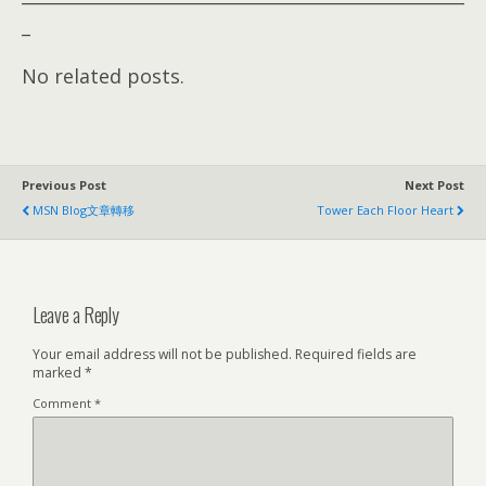
_
No related posts.
Previous Post
Next Post
MSN Blog文章轉移
Tower Each Floor Heart
Leave a Reply
Your email address will not be published.
Required fields are
marked
*
Comment
*