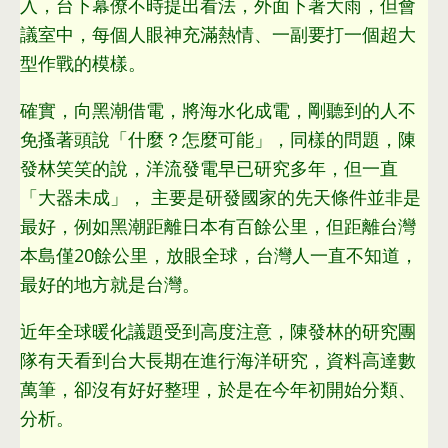
入
，
台下幕僚不時提出看法
，
外面下著大雨
，
但會
議室中
，
每個人眼神充滿熱情
、
一副要打一個超大
型作戰的模樣
。
確實
，
向黑潮借電
，
將海水化成電
，
剛聽到的人不
免搔著頭說「什麼？怎麼可能」
，同樣的問題，
陳
發林笑笑的說
，
洋流發電早已研究多年
，
但一直
「大器未成」
，
主要是研發國家的先天條件並非是
最好
，
例如黑潮距離日本有百餘公里
，但距離台灣
本島僅20餘公里，放眼全球，台灣人一直不知道，
最好的地方就是台灣。
近年全球暖化議題受到高度注意，陳發林的研究團
隊有天看到台大長期在進行海洋研究，資料高達數
萬筆，卻沒有好好整理，於是在今年初開始分類、
分析。