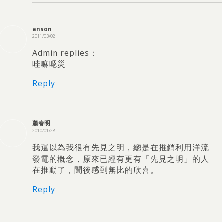
anson
2011/03/02
Admin replies：
哇嘛嗯災
Reply
蕭春明
2010/01/28
我還以為我很有先見之明，
總是在推銷利用洋流
發電的概念
，
原來已經有更有「先見之明」的人
在推動了
，
聞後感到無比的欣喜
。
Reply