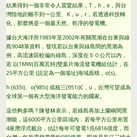
結果得到一個非常令人震驚結果，T，h，e，
與台
灣陸地距離不到一公里
、K，u，r，若透過科技轉
化，那麼將是一個最天然、乾淨的發電機。
據台大海洋所1985年至2002年有關黑潮在台東與綠
島9048筆資料，發現若以台東與綠島間的黑潮為
例，高流速區較偏向綠島，深度在５０公尺以內，
若 以1MW(百萬瓦特)雙葉片海流發電機組估計，在
25平方公里 (設定為一個場址)海域面積，o(s)。
h (635i)、o(985i)
或核三
(951i)C，u，台灣可望成為
全球第一個有大型海洋發電能力的國家。
這些夠多嗎？陳發林表示，若綠島再加上蘭嶼間黑
潮能，這6000平方公里區域內，若每平方公里布置
4座潛浮式載台，估計每年可發電1兆6816億度，而