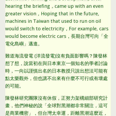
hearing the briefing，came up with an even
greater vision，Hoping that in the future,
machines in Taiwan that used to run on oil
would switch to electricity，For example, cars
would become electric cars，
長期台灣可向「全
電化島嶼」邁進
。
難道海流發電
(
洋流發電
)
沒有負面影響嗎？陳發林
想了想
，
說當初在與日本東京一個知名的學者討論
時
，
一向以謹慎出名的日本教授只說出想法可能有
點太樂觀外
，
但也講不出來有什麼不可行或有壞處
的可能
。
陳發林研究團隊沒有休假
，正努力架構細部研究計
畫，他們神秘的說「全球對黑潮都非常關注，這可
是商業機密」，但台灣太幸運，距離黑潮這麼近，