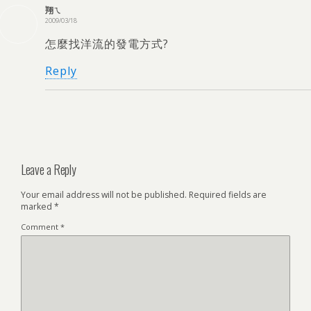
翔ㄟ
2009/03/18
怎麼找洋流的發電方式
?
Reply
Leave a Reply
Your email address will not be published.
Required fields are
marked
*
Comment
*