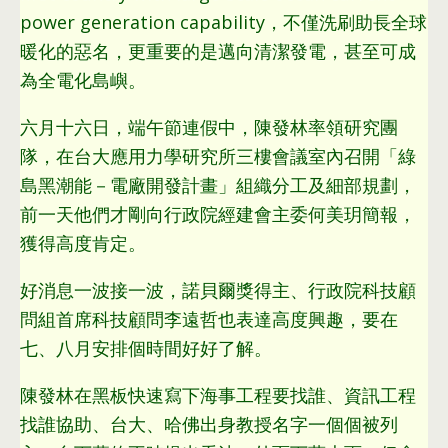
power generation capability，
不僅洗刷助長全球
暖化的惡名
，
更重要的是邁向清潔發電
，
甚至可成
為全電化島嶼
。
六月十六日
，
端午節連假中
，
陳發林率領研究團
隊
，
在台大應用力學研究所三樓會議室內召開「綠
島黑潮能－電廠開發計畫」組織分工及細部規劃
，
前一天他們才剛向行政院經建會主委何美玥簡報
，
獲得高度肯定
。
好消息一波接一波
，
諾貝爾獎得主
、
行政院科技顧
問組首席科技顧問李遠哲也表達高度興趣
，
要在
七
、
八月安排個時間好好了解
。
陳發林在黑板快速寫下海事工程要找誰
、
資訊工程
找誰協助
、
台大
、
哈佛出身教授名字一個個被列