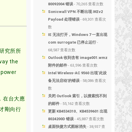
80092004 错误
- 70,265 查看次数
Sonicwall VPN 不断出现 IKEv2
Payload 处理错误
- 69,301 查看次
数
IE 无法打开，Windows 7 一直出现
com surrogate 已停止运行
-
研究所所
68,587 查看次数
Outlook 收到含有 image001.wmz
y the
附件的邮件
- 63,596 查看次数
 power
Intel Wireless-AC 9560 出现‘此设
备无法启动’的错误
- 58,086 查看次
数
关闭 Outlook 索引，以搜索找不到
team，在台大應
的邮件
- 55,162 查看次数
才剛向行
更新 KB4534310、KB4539601 出现
8024200D 错误
- 45,887 查看次数
桌面快捷方式图标消失
- 38,937 查