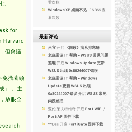
看次数
七、
Windows XP 桌面不见
- 36,866 查
看次数
ask for
最新评论
m Harvard
吕宜
开启
《阅读》病从排寒解
下著大雨，但會議
老森常谈 IT 帮助 » WSUS 常见问题
整理
开启
Windows Update 更新
WSUS 出现 0x80244007 错误
聽到的人不免搔著頭
老森常谈 IT 帮助 » Windows
Update 更新 WSUS 出现
成」， 主
0x80244007 错误
开启
WSUS 常见
里，放眼全
问题整理
亚伦·莱夫特维奇
开启
FortiWiFi /
FortiAP 固件下载
YYDss
开启
FortiGate 固件下载
research