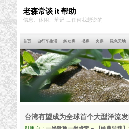
老森常谈 it 帮助
信息、休闲、笔记……任何我想说的
首页
自行车生活
练功房
书房
火房
绿色天地
台湾有望成为全球首个大型洋流发
引用自：
一半犹豫一半肯定 – 【经典转载