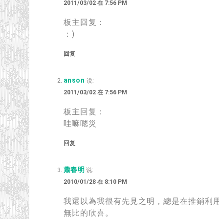
2011/03/02 在 7:56 PM
板主回复：
：)
回复
anson
说:
2011/03/02 在 7:56 PM
板主回复：
哇嘛嗯災
回复
蕭春明
说:
2010/01/28 在 8:10 PM
我還以為我很有先見之明，
總是在推銷利
無比的欣喜
。