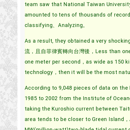
team saw that National Taiwan Universi
amounted to tens of thousands of recor
classifying、Analyzing。
As a result, they obtained a v
流，且自菲律賓轉向台灣後，Less than one kilome
one meter per second，as wide as 150 ki
technology，then it will be the most na
According to 9,048 pieces of data on the
1985 to 2002 from the Institute of Ocea
taking the Kuroshio current between Tai
area tends to be closer to Green Island
MW(million-watt)two-blade tidal current