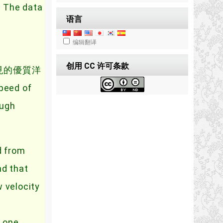
h，The data
语言
编辑翻译
创用 CC 许可条款
球少見的優質洋
eed of
ough
d from
nd that
 velocity
s one