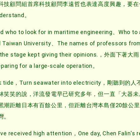
科技顧問組首席科技顧問李遠哲也表達高度興趣，要在
understand。
rd who to look for in maritime engineering、Who to 
al Taiwan University、The names of professors fro
low the stage kept giving their opinions.，外面
g for a large-scale operation。
black tide，Turn seawater into electricity，剛
林笑笑的說，洋流發電早已研究多年，但一直「大器未
黑潮距離日本有百餘公里，但距離台灣本島僅20餘公
灣。
ave received high attention，One day, Chen Falin's 