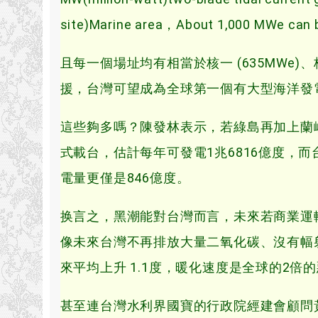
site)Marine area，About 1,000 MWe can 
且每一個場址均有相當於核一 (635MWe)、
援，台灣可望成為全球第一個有大型海洋發
這些夠多嗎？陳發林表示，若綠島再加上蘭嶼
式載台，估計每年可發電1兆6816億度，
電量更僅是846億度。
换言之，黑潮能對台灣而言，未來若商業運
像未來台灣不再排放大量二氧化碳、沒有幅射
來平均上升 1.1度，暖化速度是全球的2倍
甚至連台灣水利界國寶的行政院經建會顧問