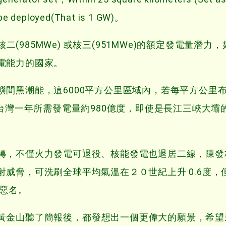
be deployed(That is 1 GW)。
核二(985MWe) 或核三(951MWe)的額定發電量潛力
電能力的國家。
間黑潮能，這6000平方公里區域內，若每平方公里布
而台灣一年所需發電量約980億度，即使是長江三峽大壩
轉，不僅火力發電可退役、核能發電也退居二線，陳發
威脅，可洗刷全球平均氣溫在２０世紀上升 0.6度，
的惡名。
黃金山聽了簡報後
，
都發想出一個更偉大的願景
，希望