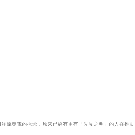
用洋流發電的概念
，
原來已經有更有「先見之明」的人在推動