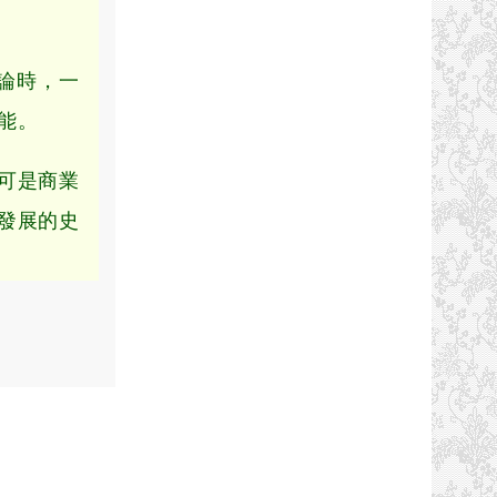
論時，一
能。
可是商業
發展的史