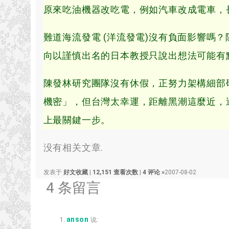
原來吃油機器改吃電，例如汽車改成電車，
難道海流發電 (洋流發電)沒有負面影響嗎
向以謹慎出名的日本教授只說出想法可能有
陳發林研究團隊沒有休假，正努力架構細部
機密」，但台灣太幸運，距離黑潮這麼近，
上最關鍵一步。
没有相关文章.
发表于
好文收藏
|
12,151 查看次数
|
4 评论 »
2007-08-02
4 条留言
anson
说: