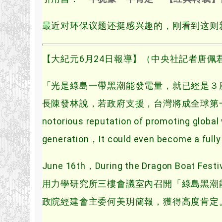
最近对环保议题还挺感兴趣的，刚看到这则
【大紀元6月24日報導】（中央社記者唐佩
「光是綠島一帶黑潮能發電量，就已經是３
長陳發林說，若政府支援，台灣將成全球第一個有大型
notorious reputation of promoting glob
generation，It could even become a fully 
June 16th，During the Dragon Boat Fest
用力學研究所三樓會議室內召開「綠島黑潮
政院經建會主委何美玥簡報，獲得高度肯定