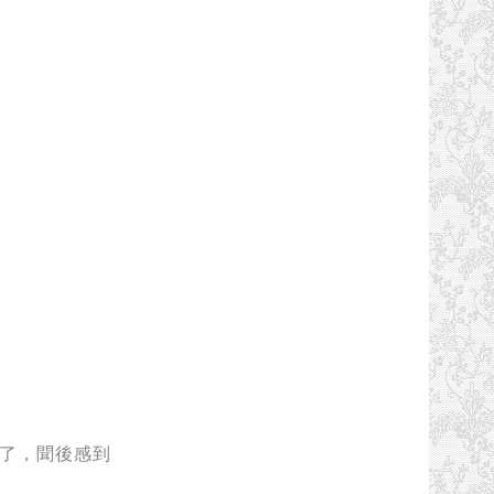
了
，
聞後感到