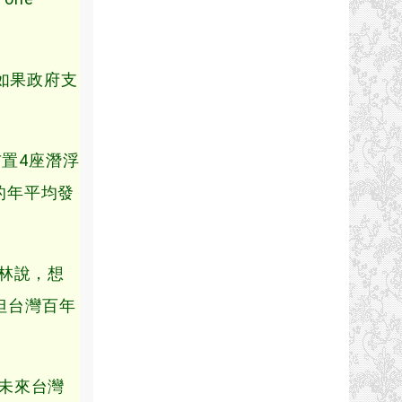
，如果政府支
置4座潛浮
的年平均發
林說，想
但台灣百年
未來台灣