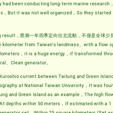
ty had been conducting long-term marine researc
ds，But it was not well organized，So they started
ery shocking result，黑潮一年四季定向往北流動，不僅是全
ter from Taiwan's landmass、with a flow sp
lometers，it is a huge energy，if transformed thr
tural、Clean generator。
 Kuroshio current between Taitung and Green Islan
nography at National Taiwan University，It was fou
tung and Green Island as an example，The high flow
，At depths within 50 meters，If estimated with a 1
 generator set，Within 25 square kilometers (Set a