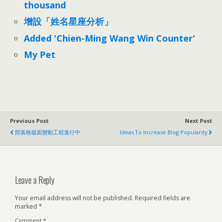
thousand
增設「姓名星座分析」
Added 'Chien-Ming Wang Win Counter'
My Pet
Previous Post
Next Post
部落格版面變動工程進行中
Ideas To Increase Blog Popularity
Leave a Reply
Your email address will not be published.
Required fields are
marked
*
Comment
*