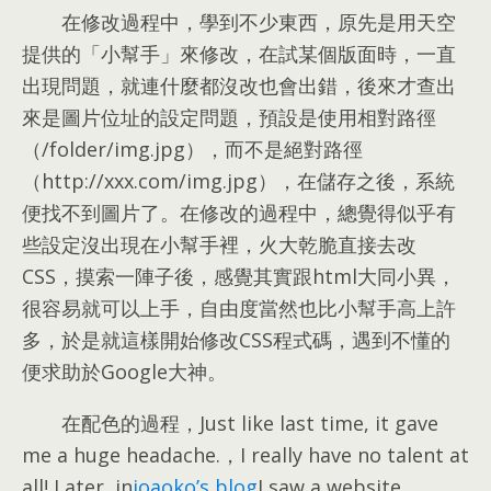
在修改過程中，學到不少東西，原先是用天空
提供的「小幫手」來修改，在試某個版面時，一直
出現問題，就連什麼都沒改也會出錯，後來才查出
來是圖片位址的設定問題，預設是使用相對路徑
（/folder/img.jpg），而不是絕對路徑
（http://xxx.com/img.jpg），在儲存之後，系統
便找不到圖片了。
在修改的過程中
，
總覺得似乎有
些設定沒出現在小幫手裡
，
火大乾脆直接去改
CSS
，
摸索一陣子後
，
感覺其實跟html大同小異
，
很容易就可以上手
，
自由度當然也比小幫手高上許
多
，
於是就這樣開始修改CSS程式碼
，
遇到不懂的
便求助於Google大神
。
在配色的過程
，Just like last time, it gave
me a huge headache.，I really have no talent at
all! Later, in
joaoko’s blog
I saw a website