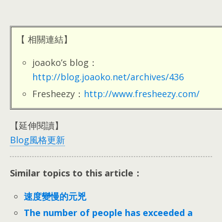
【 相關連結】
joaoko’s blog：
http://blog.joaoko.net/archives/436
Fresheezy：
http://www.fresheezy.com/
【延伸閱讀】
Blog風格更新
Similar topics to this article：
速度變慢的元兇
The number of people has exceeded a