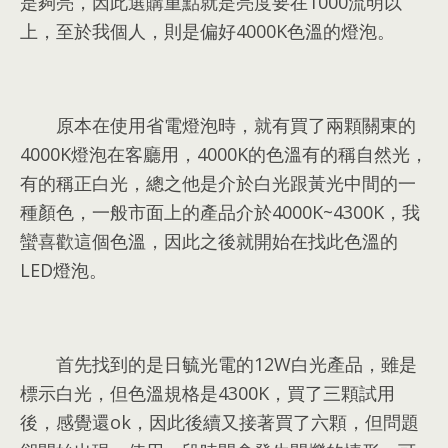
是夠亮，因此選購重點就是亮度要在1000流明以
上，至於我個人，則是偏好4000K色溫的燈泡。
原本在使用省電燈泡時
，
就有買了兩顆關東的
4000K燈泡在客廳用
，4000
K的色溫有的稱自然光
，
有的稱正白光
，
總之他是介於白光跟黃光中間的一
種顏色
，
一般市面上的產品介於4000K~4300K
，
我
蠻喜歡這個色溫
，
因此之後就開始在找此色溫的
LED燈泡
。
首先找到的是日毓光電的12W白光產品
，
雖是
標示白光
，
但色溫規格是4300K
，
買了三顆試用
後
，
感覺還ok
，
因此後續又接著買了六顆
，
但問題