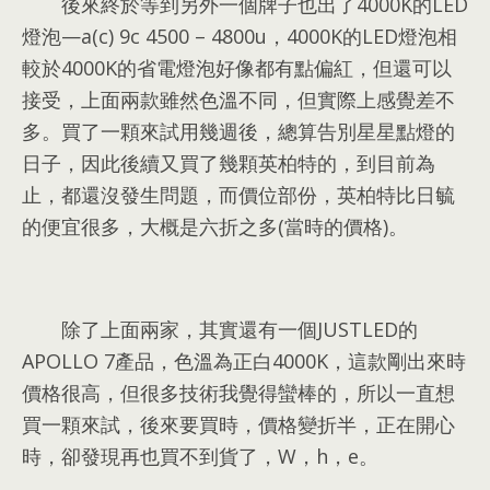
後來終於等到另外一個牌子也出了4000K的LED
燈泡
—a(c) 9c 4500 – 4800u，4000
K的LED燈泡相
較於4000K的省電燈泡好像都有點偏紅
，
但還可以
接受
，
上面兩款雖然色溫不同
，
但實際上感覺差不
多
。
買了一顆來試用幾週後
，
總算告別星星點燈的
日子
，
因此後續又買了幾顆英柏特的
，
到目前為
止
，
都還沒發生問題
，而價位部份，英柏特比日毓
的便宜很多，大概是六折之多(當時的價格)。
除了上面兩家，其實還有一個JUSTLED的
APOLLO 7產品，色溫為正白4000K，這款剛出來時
價格很高，但很多技術我覺得蠻棒的，所以一直想
買一顆來試，後來要買時，價格變折半，正在開心
時，卻發現再也買不到貨了，W，h，e。