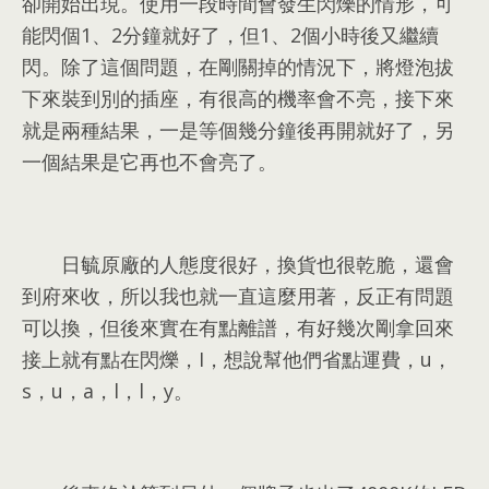
卻開始出現
。
使用一段時間會發生閃爍的情形
，
可
能閃個1
、2
分鐘就好了
，
但1
、2
個小時後又繼續
閃
。
除了這個問題
，
在剛關掉的情況下
，
將燈泡拔
下來裝到別的插座
，
有很高的機率會不亮
，
接下來
就是兩種結果
，
一是等個幾分鐘後再開就好了
，
另
一個結果是它再也不會亮了
。
日毓原廠的人態度很好
，
換貨也很乾脆
，
還會
到府來收
，
所以我也就一直這麼用著
，
反正有問題
可以換
，
但後來實在有點離譜
，
有好幾次剛拿回來
接上就有點在閃爍
，I，
想說幫他們省點運費
，u，
s，u，a，l，l，y。