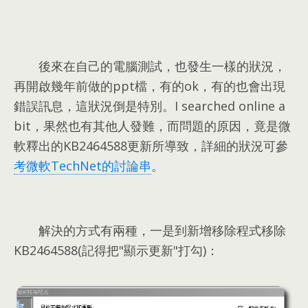
後來在自己的電腦測試
，
也發生一樣的狀況
，
再開啟幾年前做的ppt檔
，
有的ok
，
有的也會出現
錯誤訊息
，
這狀況倒是特別
。I searched online a
bit，
果然也有其他人發難
，
而問題的原因
，
竟是微
軟釋出的KB2464588更新所導致
，
詳細的狀況可參
考微軟TechNet的討論串
。
解決的方式有兩種
，
一是到新增移除程式移除
KB2464588
(
記得把"顯示更新"打勾
)：