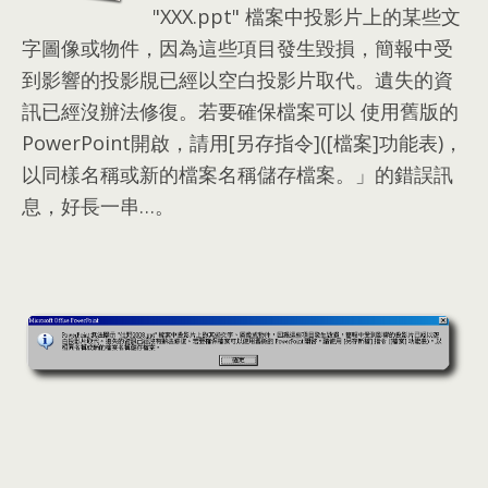
"XXX.ppt
"
檔案中投影片上的某些文
字圖像或物件
，
因為這些項目發生毀損
，
簡報中受
到影響的投影覑已經以空白投影片取代
。
遺失的資
訊已經沒辦法修復
。
若要確保檔案可以 使用舊版的
PowerPoint開啟
，
請用
[
另存指令
]([
檔案
]
功能表
)，
以同樣名稱或新的檔案名稱儲存檔案
。
」的錯誤訊
息
，
好長一串
…。