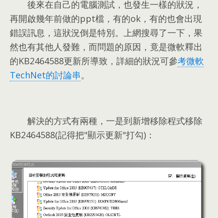
後來在自己的電腦測試
，
也發生一樣的狀況
，
再開啟幾年前做的ppt檔
，
有的ok
，
有的也會出現
錯誤訊息
，
這狀況倒是特別
。
上網搜尋了一下
，
果
然也有其他人發難
，
而問題的原因
，
竟是微軟釋出
的KB2464588更新所導致
，
詳細的狀況可參
考微軟
TechNet的討論串
。
解決的方式有兩種
，
一是到新增移除程式移除
KB2464588
(
記得把"顯示更新"打勾
)：