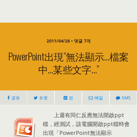
2011/04/26 • 댓글 7개
PowerPoint出現”無法顯示…檔案
中…某些文字…”
공유
트윗
핀
메일
SMS
上週有同仁反應無法開啟ppt
檔
，
經測試
，
該電腦開啟ppt檔時會
出現「PowerPoint無法顯示