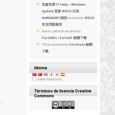
老森常譚 IT Help » Windows
Update 更新 WSUS 出現
0x80244007 錯誤
encendido
WSUS
常見問題整理
Aaron Leftwich
encendido
FortiWiFi / FortiAP 韌體下載
YYDss
encendido
FortiGate 韌體
下載
Idioma
Editar traducción
Términos de licencia Creative
Commons
了
。