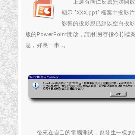
上週有同仁反應無法開啟p
顯示 "XXX.ppt
"
檔案中投影片
影響的投影覑已經以空白投
版的PowerPoint開啟
，
請用
[
另存指令
]([
檔
息
，
好長一串
…。
後來在自己的電腦測試
，
也發生一樣的