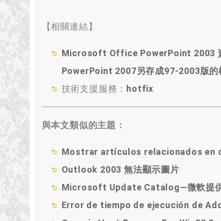
【相關連結】
Microsoft Office PowerPoint
2003
PowerPoint 2007另存成97-2003
技術支援服務
：
hotfix
與本文類似的主題：
Mostrar artículos relacionados en
Outlook 2003 無法顯示圖片
Microsoft Update Catalog—
Error de tiempo de ejecución de Ad