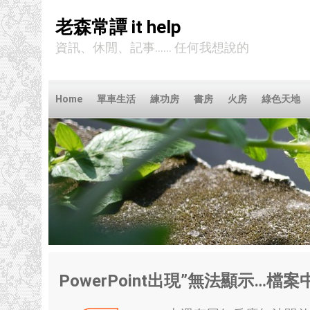
老森常譚 it help
資訊、休閒、記事...... 任何我想說的
Home
單車生活
練功房
書房
火房
綠色天地
PowerPoint出現
”
無法顯示
…
檔案