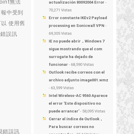
int無法
actualización 80092004 Error
-
70,271 Vistas
簡報中受到
Error constante IKEv2 Payload
以 使用舊
processing en Sonicwall VPN
-
的錯誤訊
69,305 Vistas
IE no puede abrir，Windows 7
sigue mostrando que el com
surrogate ha dejado de
funcionar
- 68,590 Vistas
Outlook recibe correos con el
archivo adjunto image001.wmz
- 63,599 Vistas
Intel Wireless-AC 9560 Aparece
el error 'Este dispositivo no
puede arrancar'
- 58,095 Vistas
Cerrar el índice de Outlook，
Para buscar correos no
現錯誤訊