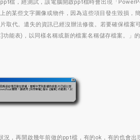
pt檔
，
經測試
，
該電腦開啟ppt檔時會出現「PowerPo
上的某些文字圖像或物件
，
因為這些項目發生毀損
，
影片取代
。
遺失的資訊已經沒辦法修復
。
若要確保檔案可
案
]
功能表
)，
以同樣名稱或新的檔案名稱儲存檔案
。
」
狀況
，
再開啟幾年前做的ppt檔
，
有的ok
，
有的也會出