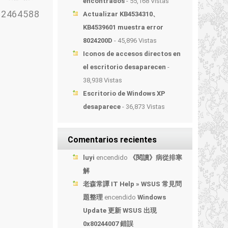
encontrados
- 55,168 Vistas
464588
Actualizar KB4534310、
KB4539601 muestra error
8024200D
- 45,896 Vistas
Iconos de accesos directos en
el escritorio desaparecen
-
38,938 Vistas
Escritorio de Windows XP
desaparece
- 36,873 Vistas
Comentarios recientes
luyi
encendido
《閱讀》病從排寒
解
老森常譚 IT Help » WSUS 常見問
題整理
encendido
Windows
Update 更新 WSUS 出現
0x80244007 錯誤