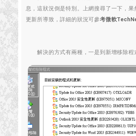
息
，
這狀況倒是特別
。
上網搜尋了一下
，
果
更新所導致
，
詳細的狀況可參
考微軟Tech
解決的方式有兩種
，
一是到新增移除程式移