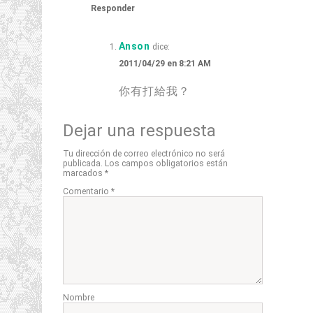
Responder
Anson
dice:
2011/04/29 en 8:21 AM
你有打給我？
Dejar una respuesta
Tu dirección de correo electrónico no será
publicada.
Los campos obligatorios están
marcados
*
Comentario
*
Nombre