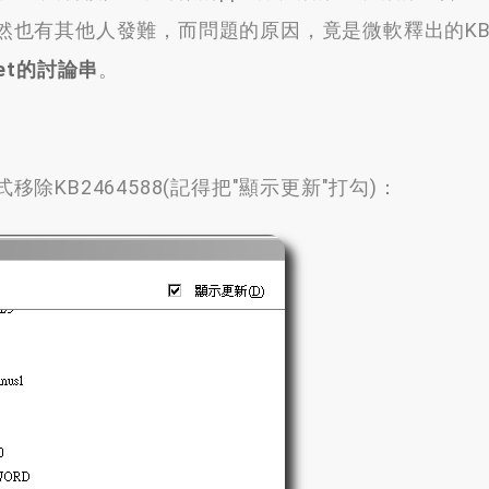
然也有其他人發難
，
而問題的原因
，
竟是微軟釋出的KB2
Net的討論串
。
除KB2464588
(
記得把"顯示更新"打勾
)：