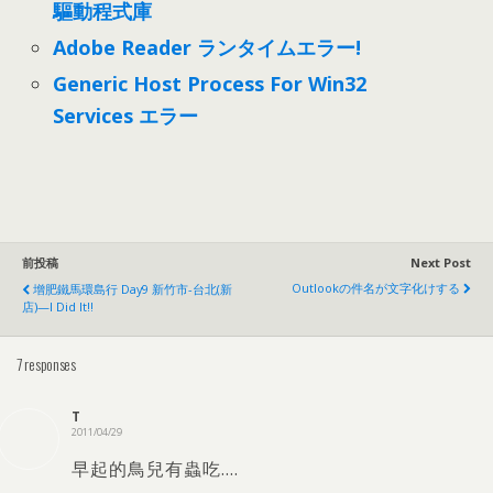
驅動程式庫
Adobe Reader ランタイムエラー!
Generic Host Process For Win32
Services エラー
前投稿
Next Post
Outlookの件名が文字化けする
增肥鐵馬環島行 Day9 新竹市-台北
(
新
店
)
—I Did It
!!
7
responses
T
2011/04/29
早起的鳥兒有蟲吃
….