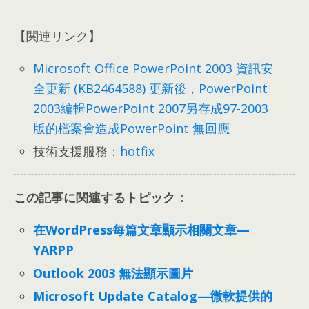
【関連リンク】
Microsoft Office PowerPoint
2003
資訊安
全更新
(
KB2464588
)
更新後
，
PowerPoint
2003編輯PowerPoint 2007另存成97-2003
版的檔案會造成PowerPoint 無回應
技術支援服務
：
hotfix
この記事に関連するトピック：
在WordPress每篇文章顯示相關文章—
YARPP
Outlook 2003 無法顯示圖片
Microsoft Update Catalog—微軟提供的