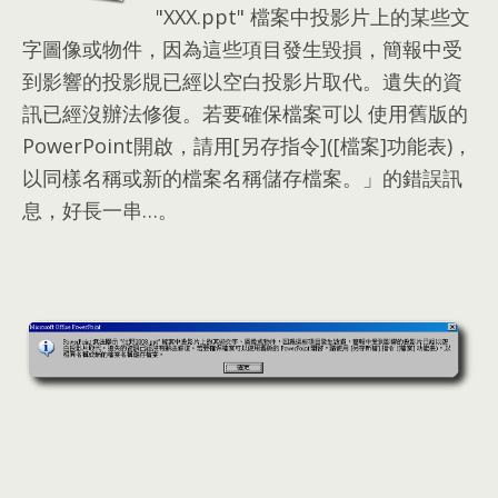
"XXX.ppt
"
檔案中投影片上的某些文
字圖像或物件
，
因為這些項目發生毀損
，
簡報中受
到影響的投影覑已經以空白投影片取代
。
遺失的資
訊已經沒辦法修復
。
若要確保檔案可以 使用舊版的
PowerPoint開啟
，
請用
[
另存指令
]([
檔案
]
功能表
)，
以同樣名稱或新的檔案名稱儲存檔案
。
」的錯誤訊
息
，
好長一串
…。