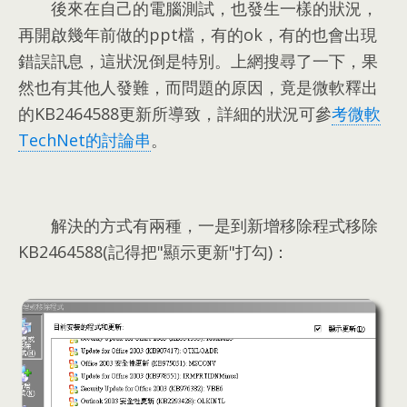
後來在自己的電腦測試
，
也發生一樣的狀況
，
再開啟幾年前做的ppt檔
，
有的ok
，
有的也會出現
錯誤訊息
，
這狀況倒是特別
。
上網搜尋了一下
，
果
然也有其他人發難
，
而問題的原因
，
竟是微軟釋出
的KB2464588更新所導致
，
詳細的狀況可參
考微軟
TechNet的討論串
。
解決的方式有兩種
，
一是到新增移除程式移除
KB2464588
(
記得把"顯示更新"打勾
)：