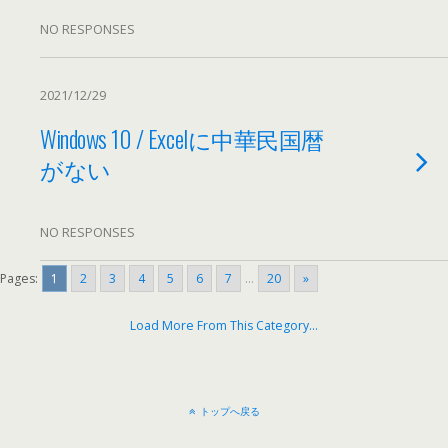
NO RESPONSES
2021/12/29
Windows 10 / Excelに中華民国暦
がない
NO RESPONSES
Pages:
1
2
3
4
5
6
7
...
20
»
Load More From This Category
…
トップへ戻る