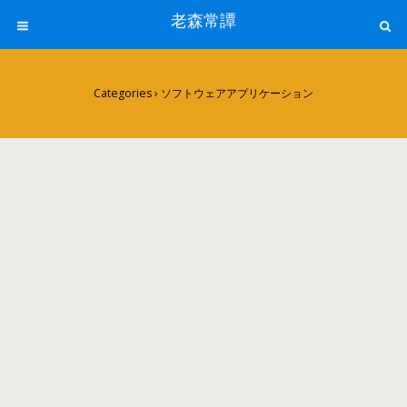
老森常譚
Categories ›
ソフトウェアアプリケーション