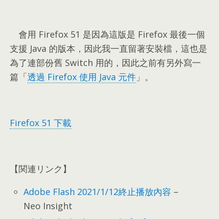
會用 Firefox
51
是因為這版是 Firefox 最後一個
支援 Java 的版本
，
因此我一直留著安裝檔
，
這也是
為了連部份舊 Switch 用的
，
因此之前有另外寫一
篇「
透過 Firefox 使用 Java 元件
」
。
Firefox 51
下載
【関連リンク】
Adobe Flash 2021/1/12終止播放內容
–
Neo Insight