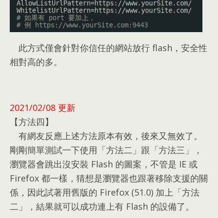
AllowListUrlPattern=https:
//www
.yourSite.com/
WhitelistUrlPattern=https:
//www
.yourSite.com/
# 如果有 port 要加上，
# 例 
https://www.yourSite.com:9443
此方式僅會針對你信任的網站放行 flash
，
安全性
相對高的多
。
2021/02/08 更新
【方法四】
有網友反應上述方法原本有效
，
後來又無效了
。
剛剛簡單測試一下使用「方法二」跟「方法三」
，
瀏覽器會跳出沒安裝 Flash 的圖案
，
不管是 IE 或
Firefox 都一樣
，
猜想是瀏覽器也跟著移除支援的關
係
，
因此試著用舊版的 Firefox
(51.0)
加上「方法
二」
，
結果就可以成功連上有 Flash 的設備了
。