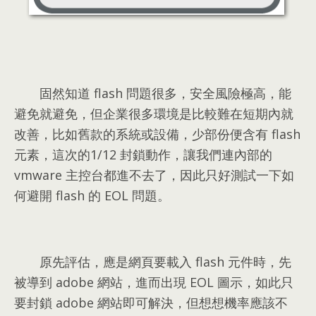
固然知道 flash 問題很多
，
安全風險極高
，
能
避免就避免
，
但企業很多環境是比較難在短期內就
改善
，
比如舊款的系統或設備
，
少部份便含有 flash
元素
，
這次的1/12 封鎖動作
，
讓我們連內部的
vmware 主控台都進不去了
，
因此只好測試一下如
何避開 flash 的 EOL 問題
。
原先評估
，
應是網頁要載入 flash 元件時
，
先
被導到 adobe 網站
，
進而出現 EOL 圖示
，
如此只
要封鎖 adobe 網站即可解決
，
但想想機率應該不