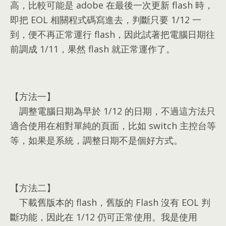
高
，
比較可能是 adobe 在最後一次更新 flash 時
，
即把 EOL 相關程式碼寫進去
，
判斷只要
1/12
一
到
，
便不再正常運行 flash
，
因此試著把電腦日期往
前調成
1/11，
果然 flash 就正常運作了
。
【方法一】
調整電腦日期為早於
1/12
的日期
，
不過這方法只
適合使用在相對單純的頁面
，
比如 switch 主控台等
等
，
如果是系統
，
調整日期不是個好方式
。
【方法二】
下載舊版本的 flash
，
舊版的 Flash 沒有 EOL 判
斷功能
，
因此在
1/12
仍可正常使用
。
我是使用