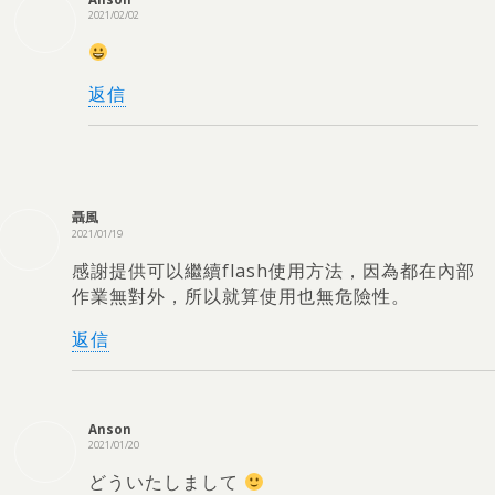
2021/02/02
返信
聶風
2021/01/19
感謝提供可以繼續flash使用方法
，
因為都在內部
作業無對外
，
所以就算使用也無危險性
。
返信
Anson
2021/01/20
どういたしまして