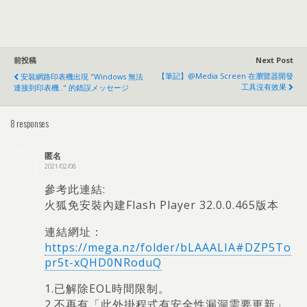
前投稿
Next Post
【筆記】@media Screen 在瀏覽器開發
安裝網路印表機出現 "Windows 無法
工具沒有效果
連接到印表機..
" 的錯誤メッセージ
8
responses
匿名
2021/02/08
參考此連結
:
火狐免安裝內建Flash Player 32.0.0.465版本
連結網址
：
https://mega.nz/folder/bLAAALIA#DZP5To
pr5t-xQHD0NRoduQ
1.
已解除EOL時間限制
。
2.
不再有「此外掛程式有安全性漏洞需要更新」