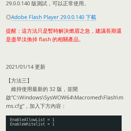
29.0.0.140
版測試
，
可以正常使用
。
◎
Adobe Flash Player
29.0.0.140
下載
提醒
：
這方法只是暫時解決燃眉之急
，
建議長期還
是盡早汰換掉 flash 的相關產品
。
2021/01/14 更新
【方法三】
維持使用最新的
32
版
，
並開
啟
”C:\
Windows\SysWOW64\Macromed\Flash\m
ms.cfg
”，
加入下方內容
：
EnableAllowList = 1
EnableWhitelist = 1