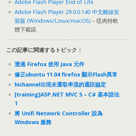
Adobe Flash Player End of Life
Adobe Flash Player
29.0.0.140
中文離線安
裝版
(
Windows/Linux/macOS
)
– 哎肉特軟
體下載區
この記事に関連するトピック：
透過 Firefox 使用 Java 元件
修正ubuntu
11.04
firefox 顯示Flash異常
hichannel出現未選取串流的通訊協定
[training]ASP.NET MVC 5 –
C# 基本語法
1
將 Unifi Network Controller 設為
Windows 服務