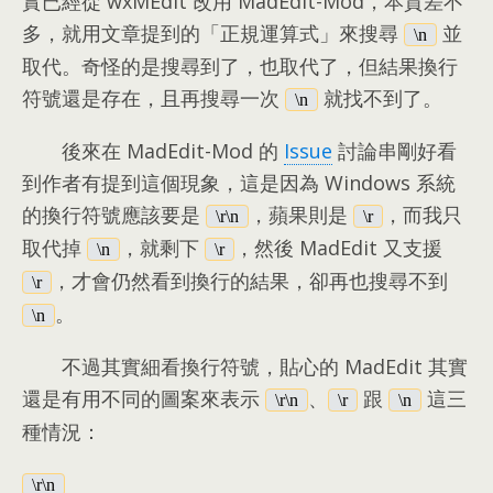
實已經從 wxMEdit 改用 MadEdit-Mod
，
本質差不
多
，
就用文章提到的「正規運算式」來搜尋
並
\n
取代
。
奇怪的是搜尋到了
，
也取代了
，
但結果換行
符號還是存在
，
且再搜尋一次
就找不到了
。
\n
後來在 MadEdit-Mod 的
Issue
討論串剛好看
到作者有提到這個現象
，
這是因為 Windows 系統
的換行符號應該要是
，
蘋果則是
，
而我只
\r\n
\r
取代掉
，
就剩下
，
然後 MadEdit 又支援
\n
\r
，
才會仍然看到換行的結果
，
卻再也搜尋不到
\r
。
\n
不過其實細看換行符號
，
貼心的 MadEdit 其實
還是有用不同的圖案來表示
、
跟
這三
\r\n
\r
\n
種情況
：
\r\n