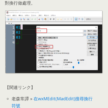
對換行做處理
。
【関連リンク】
老森常譚 »
在wxMEdit
(
MadEdit
)
搜尋換行
符號