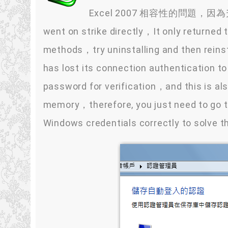
Excel
2007
相容性的問題
，
因為
went on strike directly，It only returned 
methods，try uninstalling and then reinsta
has lost its connection authentication t
password for verification，and this is al
memory，therefore, you just need to go t
Windows credentials correctly to solve 