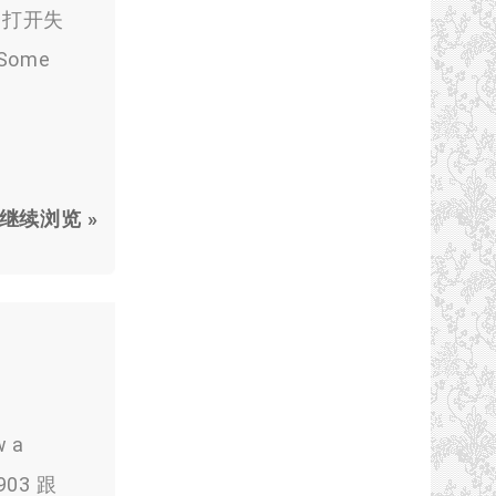
能会打开失
ome
继续浏览 »
w a
903
跟