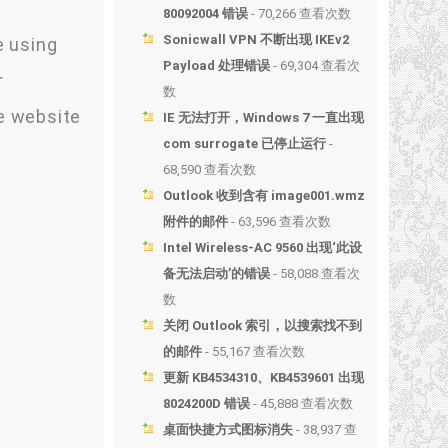
80092004 错误
- 70,266 查看次数
Sonicwall VPN 不断出现 IKEv2
e using
Payload 处理错误
- 69,304 查看次
r
数
ke website
IE 无法打开，Windows 7 一直出现
com surrogate 已停止运行
-
68,590 查看次数
Outlook 收到含有 image001.wmz
附件的邮件
- 63,596 查看次数
Intel Wireless-AC 9560 出现‘此设
备无法启动’的错误
- 58,088 查看次
数
关闭 Outlook 索引，以搜索找不到
的邮件
- 55,167 查看次数
更新 KB4534310、KB4539601 出现
8024200D 错误
- 45,888 查看次数
桌面快捷方式图标消失
- 38,937 查