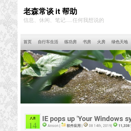
老森常谈 it 帮助
信息、休闲、笔记……任何我想说的
首页
自行车生活
练功房
书房
火房
绿色天地
IE pops up 'Your Windows s
八月
14
Anson |
软件应用
|
08 14th, 2019
|
11,33