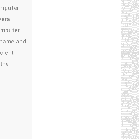
omputer
veral
computer
ername and
icient
 the