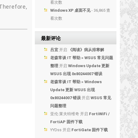
看次数
herefore,
Windows XP 桌面不见
- 36,865 查
看次数
最新评论
吕宜
开启
《阅读》病从排寒解
老森常谈 IT 帮助 » WSUS 常见问题
整理
开启
Windows Update 更新
WSUS 出现 0x80244007 错误
老森常谈 IT 帮助 » Windows
Update 更新 WSUS 出现
0x80244007 错误
开启
WSUS 常见
问题整理
亚伦·莱夫特维奇
开启
FortiWiFi /
FortiAP 固件下载
YYDss
开启
FortiGate 固件下载