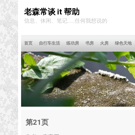
老森常谈 it 帮助
信息、休闲、笔记……任何我想说的
首页
自行车生活
练功房
书房
火房
绿色天地
第21页