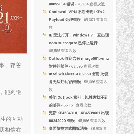
80092004 错误
- 70,264 查看次数
Sonicwall VPN 不断出现 IKEv2
Payload 处理错误
- 69,301 查看次
数
IE 无法打开，Windows 7 一直出现
com surrogate 已停止运行
-
68,585 查看次数
Outlook 收到含有 image001.wmz
事、存善
附件的邮件
- 63,595 查看次数
Intel Wireless-AC 9560 出现‘此设
备无法启动’的错误
- 58,086 查看次
数
，能夠邊
关闭 Outlook 索引，以搜索找不到
的邮件
- 55,161 查看次数
更新 KB4534310、KB4539601 出现
生的互動
8024200D 错误
- 45,886 查看次数
桌面快捷方式图标消失
- 38,935 查
我相信在