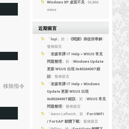
Windows XP 桌面不見
- 36,866
views
近期留言
「
luyi
」於〈
《閱讀》病從排寒解
〉
發佈留言
「
老森常譚 IT Help » WSUS 常見
問題整理
」於〈
Windows Update
更新 WSUS 出現 0x80244007 錯
誤
〉發佈留言
「
老森常譚 IT Help » Windows
去。移除指令
Update 更新 WSUS 出現
0x80244007 錯誤
」於〈
WSUS 常見
問題整理
〉發佈留言
「
Aaron Leftwich
」於〈
FortiWiFi
/ FortiAP 韌體下載
〉發佈留言
「
YYDss
」於〈
FortiGate 韌體下