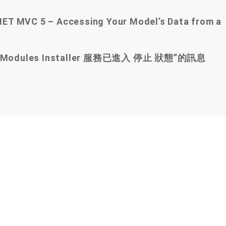
.NET MVC 5 – Accessing Your Model’s Data from a
s Modules Installer 服務已進入 停止 狀態”的訊息