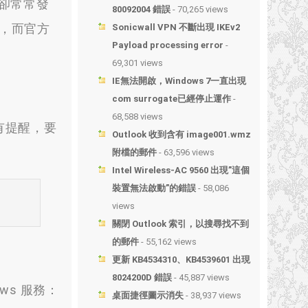
不過卻常常發
80092004 錯誤
- 70,265 views
務，而官方
Sonicwall VPN 不斷出現 IKEv2
Payload processing error
-
69,301 views
IE無法開啟，Windows 7一直出現
com surrogate已經停止運作
-
68,588 views
有提醒，要
Outlook 收到含有 image001.wmz
附檔的郵件
- 63,596 views
Intel Wireless-AC 9560 出現”這個
裝置無法啟動”的錯誤
- 58,086
views
關閉 Outlook 索引，以搜尋找不到
的郵件
- 55,162 views
更新 KB4534310、KB4539601 出現
8024200D 錯誤
- 45,887 views
ows 服務：
桌面捷徑圖示消失
- 38,937 views