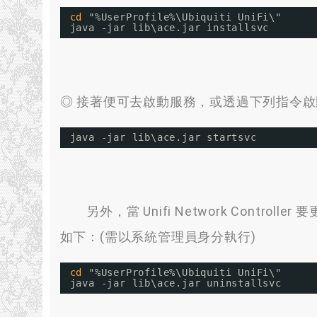
cd
"%UserProfile%\Ubiquiti UniFi\"
java -jar lib\ace.jar installsvc
◎ 接著便可去啟動服務，或透過下列指令啟
java -jar lib\ace.jar startsvc
另外，當 Unifi Network Contr
如下：(需以系統管理員身分執行)
cd
"%UserProfile%\Ubiquiti UniFi\"
java -jar lib\ace.jar uninstallsvc