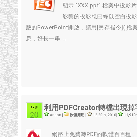
顯示 "XXX.ppt" 檔
影響的投影覑已經以空白投影
版的PowerPoint開啟，請用[另存指令]
息，好長一串…。
利用PDFCreator轉檔出現
12 月
20
Anson |
軟體應用
|
12 20th, 2010
|
11,910
網路上免費轉PDF的軟體百百種，幾