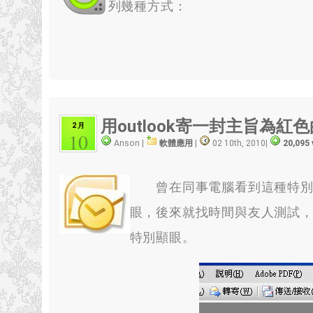
列幾種方式：
用outlook寄一封主旨為紅色的
2 月
10
Anson |
軟體應用
|
02 10th, 2010
|
20,095
曾在同事電腦看到這種特別的
眼，後來就找時間與友人測試，步
特別顯眼。