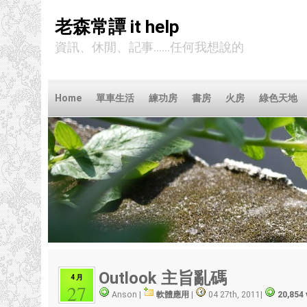
老森常譚 it help
資訊、休閒、記事……任何我想說的
Home
單車生活
練功房
書房
火房
綠色天地
Outlook 主旨亂碼
4 月
27
Anson |
軟體應用
|
04 27th, 2011
|
20,854