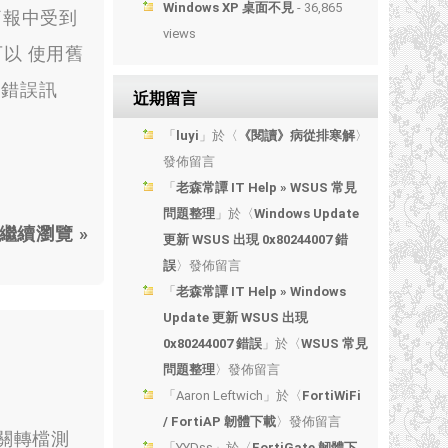
Windows XP 桌面不見
- 36,865
簡報中受到
views
以 使用舊
的錯誤訊
近期留言
「
luyi
」於〈
《閱讀》病從排寒解
〉
發佈留言
「
老森常譚 IT Help » WSUS 常見
問題整理
」於〈
Windows Update
繼續瀏覽 »
更新 WSUS 出現 0x80244007 錯
誤
〉發佈留言
「
老森常譚 IT Help » Windows
Update 更新 WSUS 出現
0x80244007 錯誤
」於〈
WSUS 常見
問題整理
〉發佈留言
「
Aaron Leftwich
」於〈
FortiWiFi
/ FortiAP 韌體下載
〉發佈留言
關轉檔測
「
YYDss
」於〈
FortiGate 韌體下