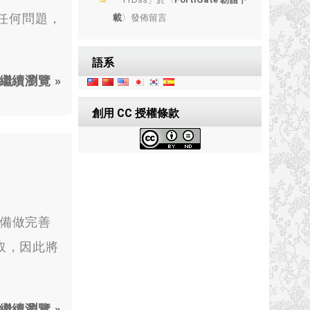
現任何問題，
載
〉發佈留言
語系
繼續瀏覽 »
創用 CC 授權條款
設備做完善
取，因此將
繼續瀏覽 »