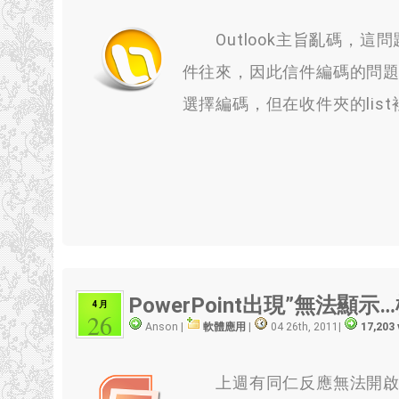
Outlook主旨亂碼，這
件往來，因此信件編碼的問題
選擇編碼，但在收件夾的lis
PowerPoint出現”無法顯
4 月
26
Anson |
軟體應用
|
04 26th, 2011
|
17,203
上週有同仁反應無法開啟ppt