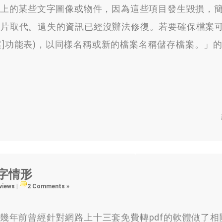
案中投影片上的某些文字圖像或物件，因為這些項目發生毀損，
片取代。遺失的資訊已經沒辦法修復。若要確保檔案可
([檔案]功能表)，以同樣名稱或新的檔案名稱儲存檔案。」
掉字情形
 views
|
2 Comments »
年前曾經針對網路上十三套免費轉pdf的軟體做了相