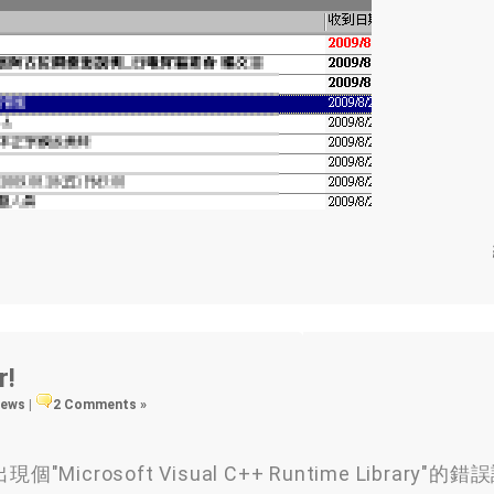
r!
views
|
2 Comments »
rosoft Visual C++ Runtime Library"的