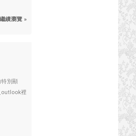
繼續瀏覽 »
的特別顯
tlook裡