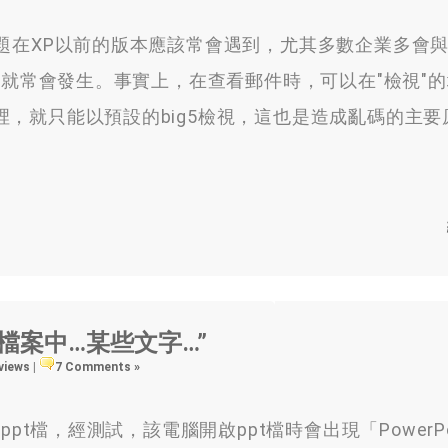
問題在XP以前的版本應該常會遇到，尤其多數企業多會
就常會發生。事實上，在查看郵件時，可以在"檢視"
t裡，就只能以預設的big5檢視，這也是造成亂碼的主
示…檔案中…某些文字…”
 views
|
7 Comments »
檔，經測試，該電腦開啟ppt檔時會出現「PowerPo