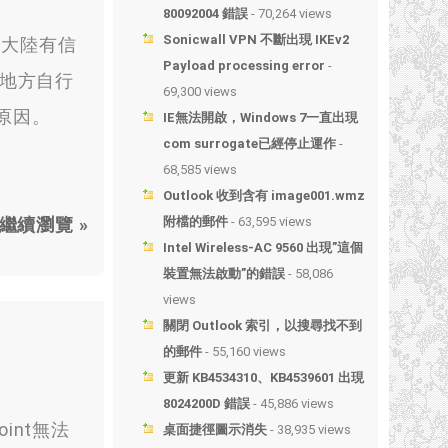
80092004 錯誤
- 70,264 views
Sonicwall VPN 不斷出現 IKEv2
與大陸有信
Payload processing error
-
的地方自行
69,300 views
要原因。
IE無法開啟，Windows 7一直出現
com surrogate已經停止運作
-
68,585 views
Outlook 收到含有 image001.wmz
繼續瀏覽 »
附檔的郵件
- 63,595 views
Intel Wireless-AC 9560 出現”這個
裝置無法啟動”的錯誤
- 58,086
views
關閉 Outlook 索引，以搜尋找不到
的郵件
- 55,160 views
更新 KB4534310、KB4539601 出現
8024200D 錯誤
- 45,886 views
int無法
桌面捷徑圖示消失
- 38,935 views