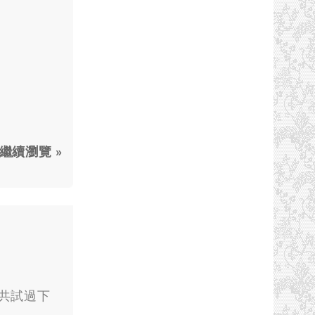
繼續瀏覽 »
，共試過下