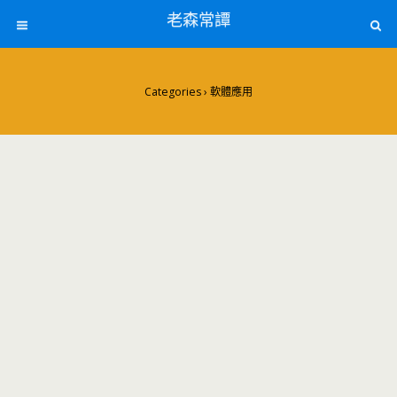
老森常譚
Categories ›
軟體應用