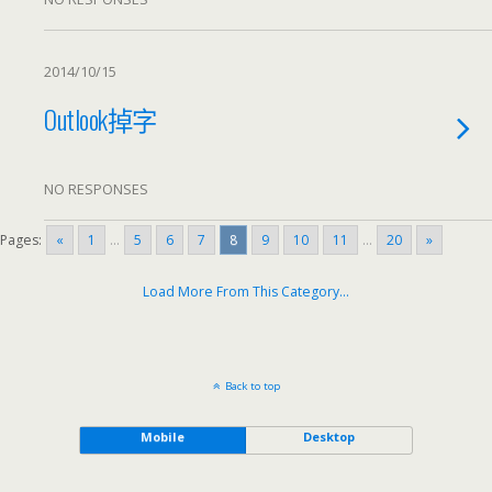
2014/10/15
Outlook掉字
NO RESPONSES
Pages:
«
1
...
5
6
7
8
9
10
11
...
20
»
Load More From This Category…
Back to top
Mobile
Desktop