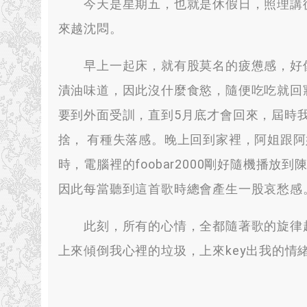
今天是星期五，也就是休假日，照理講從
來越沈悶。
早上一起床，就有股莫名的疲憊感，好像
漬油味道，因此沒什麼食慾，隨便吃吃就回
要到外面受訓，直到5月底才會回來，屆時
捨， 有種失落感。晚上回到家裡，阿姐跟
時，電腦裡的foobar2000剛好隨機播
因此每當聽到這首歌時總會產生一股哀愁感
此刻，所有的心情，全都隨著歌的旋律起
上來傾倒我心裡的垃圾，上來key出我的