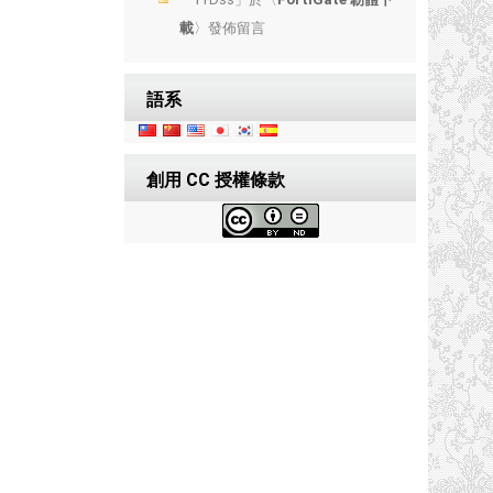
載
〉發佈留言
語系
創用 CC 授權條款