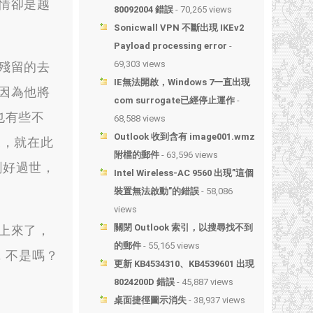
情卻是越
80092004 錯誤
- 70,265 views
Sonicwall VPN 不斷出現 IKEv2
Payload processing error
-
69,303 views
殘留的去
IE無法開啟，Windows 7一直出現
因為他將
com surrogate已經停止運作
-
也有些不
68,588 views
Outlook 收到含有 image001.wmz
來，就在此
附檔的郵件
- 63,596 views
剛好過世，
Intel Wireless-AC 9560 出現”這個
裝置無法啟動”的錯誤
- 58,086
views
關閉 Outlook 索引，以搜尋找不到
上來了，
的郵件
- 55,165 views
，不是嗎？
更新 KB4534310、KB4539601 出現
8024200D 錯誤
- 45,887 views
桌面捷徑圖示消失
- 38,937 views