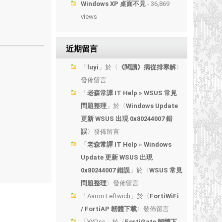
Windows XP 桌面不見
- 36,869
views
近期留言
「
luyi
」於〈
《閱讀》病從排寒解
〉
發佈留言
「
老森常譚 IT Help » WSUS 常見
問題整理
」於〈
Windows Update
更新 WSUS 出現 0x80244007 錯
誤
〉發佈留言
「
老森常譚 IT Help » Windows
Update 更新 WSUS 出現
0x80244007 錯誤
」於〈
WSUS 常見
問題整理
〉發佈留言
「
Aaron Leftwich
」於〈
FortiWiFi
/ FortiAP 韌體下載
〉發佈留言
「
YYDss
」於〈
FortiGate 韌體下