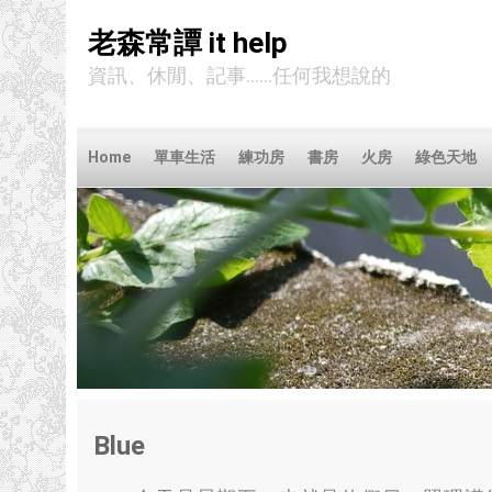
老森常譚 it help
資訊、休閒、記事……任何我想說的
Home
單車生活
練功房
書房
火房
綠色天地
Blue