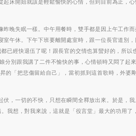
起床開始就該是輕鬆愉快的心情，但到目前為止，心
昨晚失眠一樣。中午用餐時，雙手都是因上午工作而
寢室午休。下午下班要離開處室時，跟一位長官道別，
我都已經快退伍了呢！跟長官的交情也算蠻好的，所以
阿娘分別跟我講了二件不愉快的事，心情頓時又悶了起
放到陳昇的「把悲傷留給自己」，當初抓到這首歌時，外婆
。
伏，一切的不快，只想在瞬間全釋放出來。於是，我
情緒。我想，對我來說，這就是「役言堂」最大的功用了