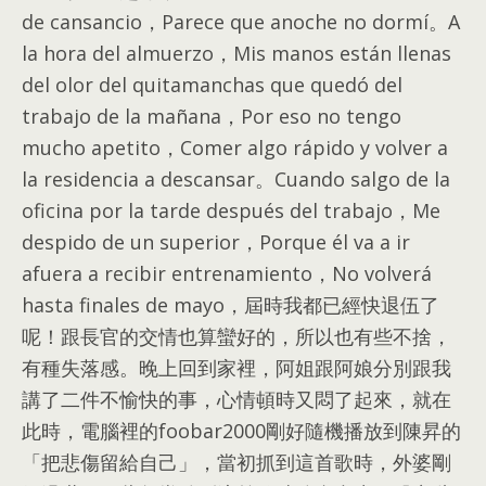
de cansancio，Parece que anoche no dormí。A
la hora del almuerzo，Mis manos están llenas
del olor del quitamanchas que quedó del
trabajo de la mañana，Por eso no tengo
mucho apetito，Comer algo rápido y volver a
la residencia a descansar。Cuando salgo de la
oficina por la tarde después del trabajo，Me
despido de un superior，Porque él va a ir
afuera a recibir entrenamiento，No volverá
hasta finales de mayo，
屆時我都已經快退伍了
呢！跟長官的交情也算蠻好的
，
所以也有些不捨
，
有種失落感
。
晚上回到家裡
，
阿姐跟阿娘分別跟我
講了二件不愉快的事
，
心情頓時又悶了起來
，
就在
此時
，
電腦裡的foobar2000剛好隨機播放到陳昇的
「把悲傷留給自己」
，
當初抓到這首歌時
，
外婆剛