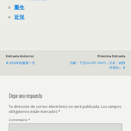
重生
近況
Entrada Anterior
Próxima Entrada
2006
年的最後一天
日劇
：
下北GLORY DAYS（又名
：
純情
外宿生）
Dejar una respuesta
Tu dirección de correo electrónico no será publicada.
Los campos
obligatorios están marcados
*
Comentario
*