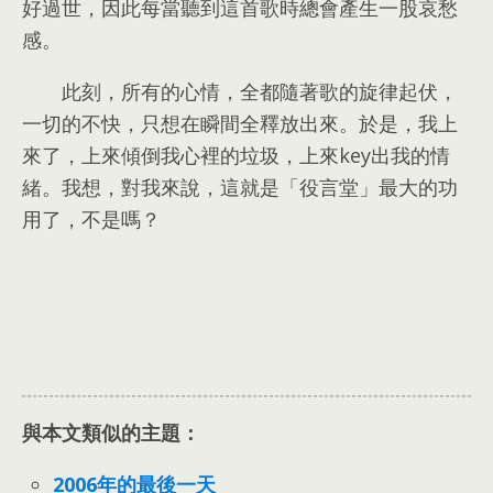
好過世
，
因此每當聽到這首歌時總會產生一股哀愁
感
。
此刻
，
所有的心情
，
全都隨著歌的旋律起伏
，
一切的不快
，
只想在瞬間全釋放出來
。
於是
，
我上
來了
，
上來傾倒我心裡的垃圾
，
上來key出我的情
緒
。
我想
，
對我來說
，
這就是「役言堂」最大的功
用了
，
不是嗎？
與本文類似的主題：
2006
年的最後一天