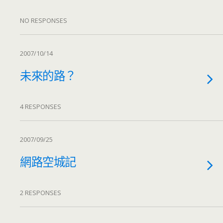
NO RESPONSES
2007/10/14
未來的路？
4 RESPONSES
2007/09/25
網路空城記
2 RESPONSES