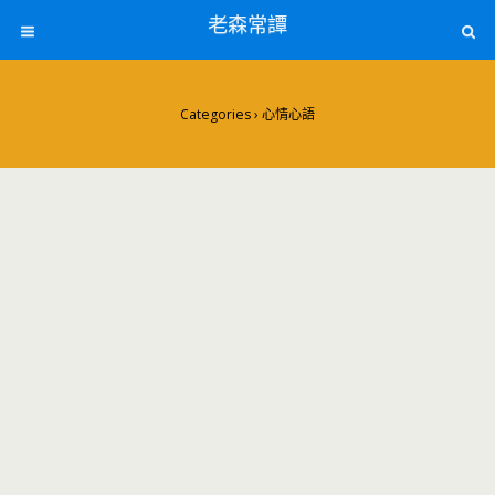
老森常譚
Categories ›
心情心語