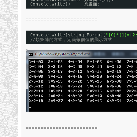
Console.Write()     秀畫面;
========================
Console.Write(string.Format(
"{0}*{1}={2
//類矩陣的方式，定義每個值的顯示方式
========================