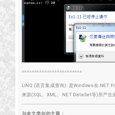
========================
LINQ (语言集成查询): 是Windows在.
来源(SQL、XML、.NET DataSet等)
与本文类似的主题：