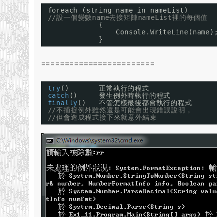
foreach (string name in nameList) 
//設一個變數name去接矩陣nameList裡的每個值
{
Console.WriteLine(name)
}
========================
try
()       正常執行的程式
catch
()     發生例外時執行的程式
finally
()   不管怎樣最後都會執行的程式
//不捕捉例外雖然還是可能會出現錯誤說明，
//但會造成程式接下來就意外結束