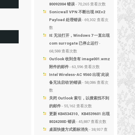
80092004 错误
- 70,265 查看次数
Sonicwall VPN 不断出现 IKEv2
Payload 处理错误
- 69,302 查看次
数
IE 无法打开，Windows 7 一直出现
com surrogate 已停止运行
-
68,588 查看次数
Outlook 收到含有 image001.wmz
附件的邮件
- 63,596 查看次数
Intel Wireless-AC 9560 出现‘此设
备无法启动’的错误
- 58,086 查看次
数
关闭 Outlook 索引，以搜索找不到
的邮件
- 55,162 查看次数
更新 KB4534310、KB4539601 出现
8024200D 错误
- 45,887 查看次数
桌面快捷方式图标消失
- 38,937 查