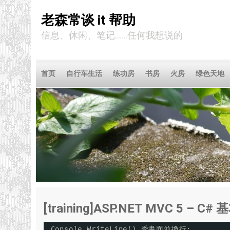
老森常谈 it 帮助
信息、休闲、笔记……任何我想说的
首页
自行车生活
练功房
书房
火房
绿色天地
[training]ASP.NET MVC 5 – C
Console.WriteLine() 秀畫面並換行;