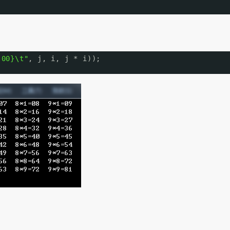
:00}\t"
, j, i, j * i));