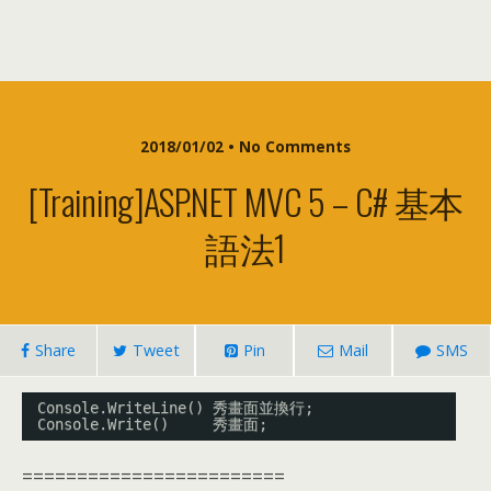
2018/01/02 •
No Comments
[training]ASP.NET MVC 5 –
C# 基本
語法1
Share
Tweet
Pin
Mail
SMS
Console.WriteLine() 秀畫面並換行;
Console.Write()     秀畫面;
========================