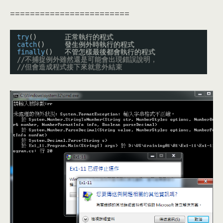
========================
try
()       正常執行的程式
catch
()     發生例外時執行的程式
finally
()   不管怎樣最後都會執行的程式
//不捕捉例外雖然還是可能會出現錯誤說明，
//但會造成程式接下來就意外結束