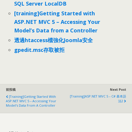
SQL Server LocalDB
[training]
Getting Started with
ASP.NET MVC
5
– Accessing Your
Model’s Data from a Controller
透過htaccess檔強化Joomla安全
gpedit.msc存取被拒
前投稿
Next Post
[training]ASP.NET MVC 5
– C# 基本語
[training]
Getting Started With
ASP.NET MVC
5
– Accessing Your
法2
Model's Data From A Controller