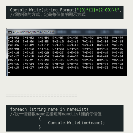
Console.Write(string.Format(
"{0}*{1}={2:00}\t"
, j, 
//類矩陣的方式，定義每個值的顯示方式
========================
foreach (string name in nameList) 
//設一個變數name去接矩陣nameList裡的每個值
{
Console.WriteLine(name);
}