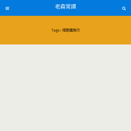
老森常譚
Tags › 增肥鐵馬行