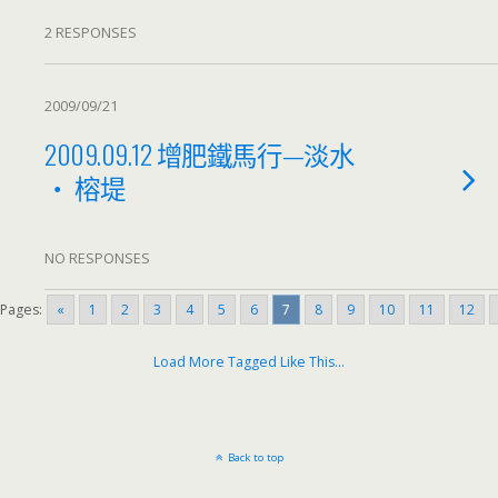
2 RESPONSES
2009/09/21
2009.09.12 增肥鐵馬行—淡水
‧ 榕堤
NO RESPONSES
Pages:
«
1
2
3
4
5
6
7
8
9
10
11
12
Load More Tagged Like This…
Back to top