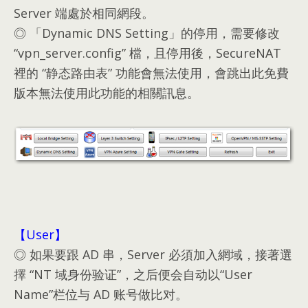
Server 端處於相同網段
。
◎ 「Dynamic DNS Setting」的停用
，
需要修改
“
vpn_server.config
”
檔
，
且停用後
，
SecureNAT
裡的
“静态路由表”
功能會無法使用
，
會跳出此免費
版本無法使用此功能的相關訊息
。
【User】
◎ 如果要跟 AD 串
，
Server 必須加入網域
，
接著選
擇
“NT 域身份验证”，之后便会自动以“User
Name”栏位与 AD 账号做比对。