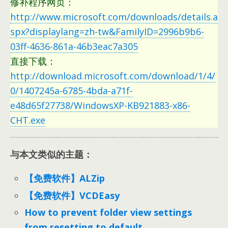
修补程序网页：
http://www.microsoft.com/downloads/details.a
spx?displaylang=zh-tw&FamilyID=2996b9b6-
03ff-4636-861a-46b3eac7a305
直接下载：
http://download.microsoft.com/download/1/4/
0/1407245a-6785-4bda-a71f-
e48d65f27738/WindowsXP-KB921883-x86-
CHT.exe
与本文类似的主题：
【免费软件】ALZip
【免费软件】VCDEasy
How to prevent folder view settings
from resetting to default