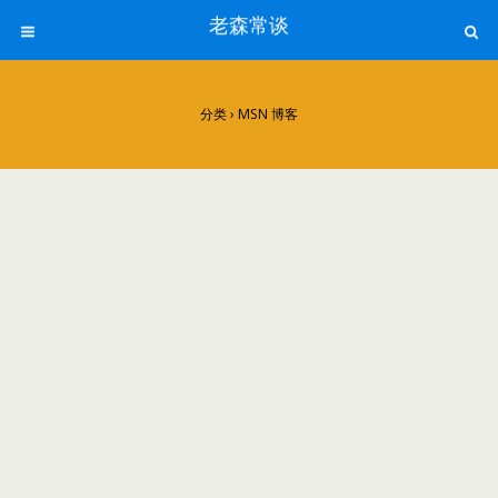
老森常谈
分类 ›
MSN 博客