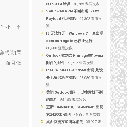
80092004 错误
- 70,265 查看次数
Sonicwall VPN 不断出现 IKEv2
Payload 处理错误
- 69,302 查看次
数
作业一个
IE 无法打开，Windows 7 一直出现
com surrogate 已停止运行
-
68,588 查看次数
想‘如果
Outlook 收到含有 image001.wmz
做，而且做
附件的邮件
- 63,596 查看次数
Intel Wireless-AC 9560 出现‘此设
备无法启动’的错误
- 58,086 查看次
数
关闭 Outlook 索引，以搜索找不到
的邮件
- 55,163 查看次数
更新 KB4534310、KB4539601 出现
8024200D 错误
- 45,887 查看次数
桌面快捷方式图标消失
- 38,937 查