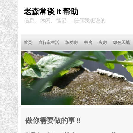
老森常谈 it 帮助
信息、休闲、笔记……任何我想说的
首页
自行车生活
练功房
书房
火房
绿色天地
做你需要做的事 !!