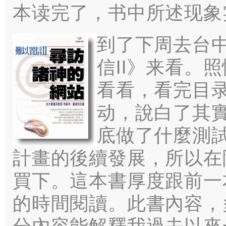
本读完了，书中所述现象
到了下周去台
信II》来看。
看看，看完目
动，說白了其實
底做了什麼測
計畫的後續發展，
所以在
買下
。
這本書厚度跟前一
的時間閱讀
。
此書內容
，