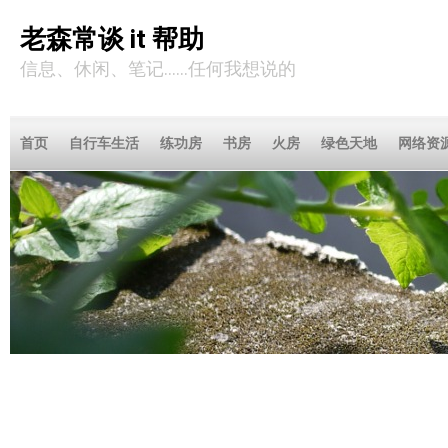
老森常谈 it 帮助
信息、休闲、笔记……任何我想说的
首页
自行车生活
练功房
书房
火房
绿色天地
网络资