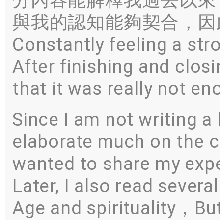
分內容能解釋我過去以來
與我的認知能夠契合，因
Constantly feeling a st
After finishing and clos
that it was really not 
Since I am not writing a
elaborate much on the c
wanted to share my exp
Later, I also read sever
Age and spirituality，Bu