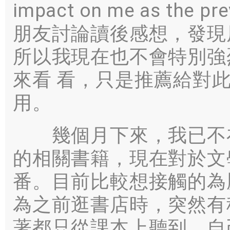
impact on me as the
朋友討論讀後感想，發現
所以我現在也不會特別強
來看 看，
只是推薦給對
用
。
幾個月下來
，
我已不
的相關書籍
，
現在對於文
番
。
目前比較想接觸的為
為之前逛書店時
，
突然有
著都只從課本上聽到
，
自