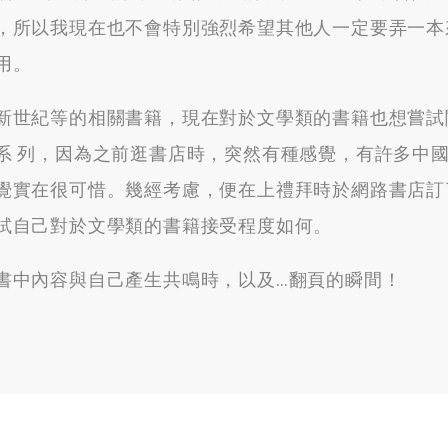
，
所以我現在也不會特別強烈希望其他人一定要弄一本
用
。
新世紀等的相關書籍
，
現在對於文學類的書籍也想嘗試
 列
，
因為之前逛書店時
，
突然有種感覺
，
有許多中
覺實在很可惜
。
幾經考慮
，
便在上禮拜時於網路書店訂
試自己對於文學類的書籍接受程度如何
。
書中內容與自己產生共鳴時
，
以及
…
翻頁的瞬間！