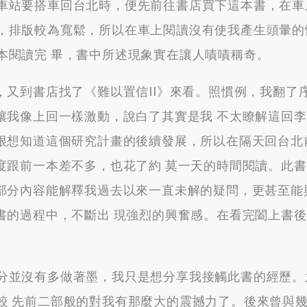
車站要搭車回台北時
，
便先前往書店買下這本書
，
在車
，
排版較為寬鬆
，
所以在車上閱讀沒有使我產生頭暈的
本閱讀完 畢
，
書中所述現象實在讓人嘖嘖稱奇
。
，
又到書店找了《難以置信II》來看
。
照慣例
，
我翻了
讓我像上回一樣激動
，
說白了其實是我 不太瞭解這回
很想知道這個研究計畫的後續發展
，
所以在隔天回台北
度跟前一本差不多
，
也花了約 莫一天的時間閱讀
。
此書
部分內容能解釋我過去以來一直未解的疑問
，
更甚至能
書的過程中
，
不斷出 現強烈的興奮感
。
在看完闔上書後
分並沒有多做著墨
，
我只是想分享我接觸此書的經歷
。
較 先前二部般的對我有那麼大的震撼力了
。
後來曾與