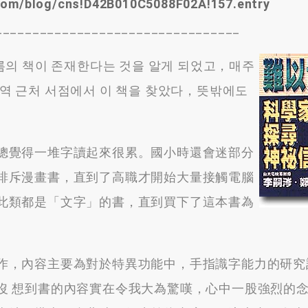
e.com/blog/cns!D42B010C5088F02A!157.entry
_________________________________
이름의 책이 존재한다는 것을 알게 되었고，매주
역 근처 서점에서 이 책을 찾았다，뜻밖에도
總覺得一堆字讀起來很累
。
國小時還會迷部分
排斥漫畫書
，
直到了高職才開始大量接觸電腦
此類都是「文字」的書
，
直到買下了這本書為
作
，
內容主要為對於特異功能中
，
手指識字能力的研究
沒 想到書的內容實在令我大為驚嘆
，
心中一股強烈的