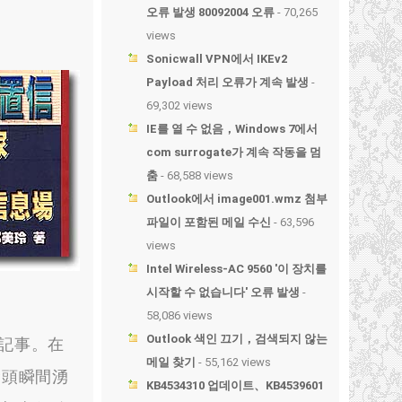
오류 발생 80092004 오류
- 70,265
views
Sonicwall VPN에서 IKEv2
Payload 처리 오류가 계속 발생
-
69,302 views
IE를 열 수 없음，Windows 7에서
com surrogate가 계속 작동을 멈
춤
- 68,588 views
Outlook에서 image001.wmz 첨부
파일이 포함된 메일 수신
- 63,596
views
Intel Wireless-AC 9560 '이 장치를
시작할 수 없습니다' 오류 발생
-
58,086 views
Outlook 색인 끄기，검색되지 않는
記事
。
在
메일 찾기
- 55,162 views
念頭瞬間湧
KB4534310 업데이트、KB4539601