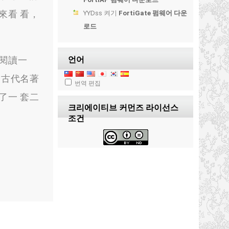
來看 看
，
YYDss
켜기
FortiGate 펌웨어 다운
로드
閱讀一
언어
國古代名著
번역 편집
了一 套二
크리에이티브 커먼즈 라이선스
조건