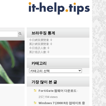
브라우징 통계
今日網頁瀏覽量: 0
累計網頁瀏覽量: 0
今日造訪人數: 0
累計造訪人數: 0
카테고리
가장 많이 본 글
FortiGate 펌웨어 다운로드
-
257,194 views
Windows 7 (2008 R2) 업데이트 중