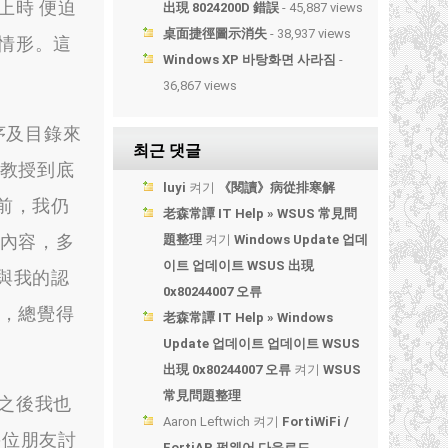
上時 便迫
出現 8024200D 錯誤
- 45,887 views
桌面捷徑圖示消失
- 38,937 views
情形
。
這
Windows XP 바탕화면 사라짐
-
36,867 views
序及目錄來
최근 댓글
李教授到底
luyi
켜기
《閱讀》病從排寒解
前
，
我仍
老森常譚 IT Help » WSUS 常見問
內容
，
多
題整理
켜기
Windows Update 업데
이트 업데이트 WSUS 出現
與我的認
0x80244007 오류
，
總覺得
老森常譚 IT Help » Windows
Update 업데이트 업데이트 WSUS
出現 0x80244007 오류
켜기
WSUS
常見問題整理
之後我也
Aaron Leftwich
켜기
FortiWiFi /
幾位朋友討
FortiAP 펌웨어 다운로드