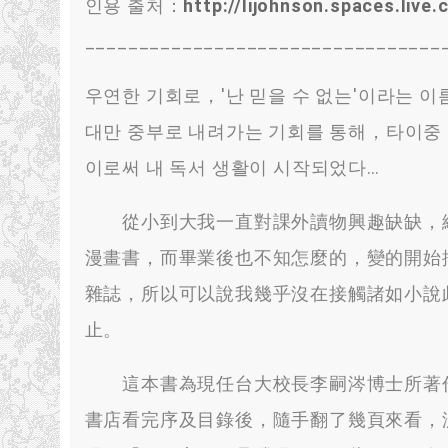
인용 출처：
http://lijohnson.spaces.liv
_________________________________
우연한 기회로，'난 믿을 수 없는'이라는 
대만 중부로 내려가는 기회를 통해，타이중 
이로써 내 독서 생활이 시작되었다…
從小到大我一直對課外讀物興趣缺缺
，
漫畫書
，
而畢業後也不知怎麼的
，
變的開始
雜誌
，
所以可以說我幾乎沒在接觸諸如小說
止
。
這本書為現任台大校長李嗣涔博士所著
書店看完序及目錄後
，
隨手翻了幾頁來看
，