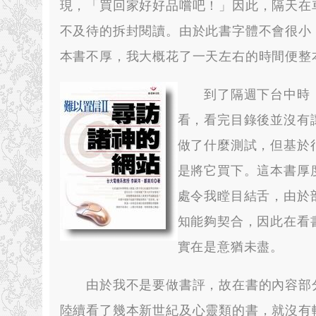
現
，
「買回家好好品嚐吧！」因此
，
隔天在
不及待的拆封閱讀
。
由於此書字體不會很小
本書不厚
，
我大概花了一天左右的時間便整
到了隔週下台中時
看
，
看完目錄後並沒有
做了什麼測試
，
但基於
是將它買下
。
這本書厚
處令我瞠目結舌
，
由於
知能夠契合
，
因此在看
實在是意猶未盡
。
由於我不是要做書評
，
故在書的內容部
陸續看了幾本新世紀及心靈類的書
，
就沒有