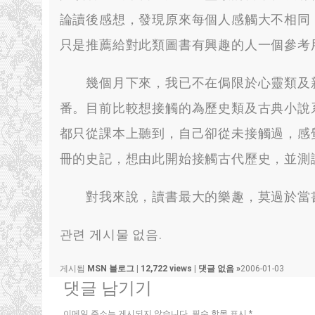
論讀後感想
，
發現原來每個人感觸大不相同
只是推薦給對此類圖書有興趣的人一個參考
幾個月下來
，
我已不在侷限於心靈類及
番
。
目前比較想接觸的為歷史類及古典小說系
都只從課本上聽到
，
自己卻從未接觸過
，
感
冊的史記
，
想由此開始接觸古代歷史
，
並測
對我來說
，
讀書最大的樂趣
，
莫過於當
관련 게시물 없음.
게시됨
MSN 블로그
|
12,722 views
|
댓글 없음 »
2006-01-03
댓글 남기기
이메일 주소는 게시되지 않습니다.
필수 항목 표시
*