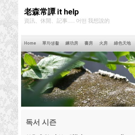
老森常譚 it help
資訊、休閒、記事...... 어떤 我想說的
Home
單차생활
練功房
書房
火房
綠色天地
독서 시즌