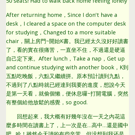
50 seats! Had to walk back home feeling lonely
After returning home，Since I don't have a
desk，I cleared a space on the computer desk
for studying，Changed to a more suitable
chair，關上房門~開始K書。我已經太久沒好好讀書
了，看的實在很痛苦，一直坐不住，不過還是硬逼
自己定下來。After lunch，Take a nap，Get up
and continue studying with another book，K到
五點吃晚飯，六點又繼續拼。原本預計讀到九點，
不過到了八點時就已經達到我要的進度，想說今天
是第一天看，就偷個懶，便休息囉~打開電腦，突然
有整個給他放鬆的感覺，so good.
回想起來，我大概有好幾年沒在一天之內花這
麼多時間在讀書上了，上一次是在…高中…還是國中
吧…哈！雖然今天讀的有些辛苦，但没想到我还是