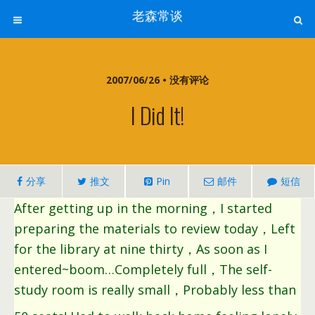
老森常谈
2007/06/26 • 没有评论
I Did It!
分享
推文
Pin
邮件
短信
After getting up in the morning，I started
preparing the materials to review today，Left
for the library at nine thirty，As soon as I
entered~boom…Completely full，The self-
study room is really small，Probably less than