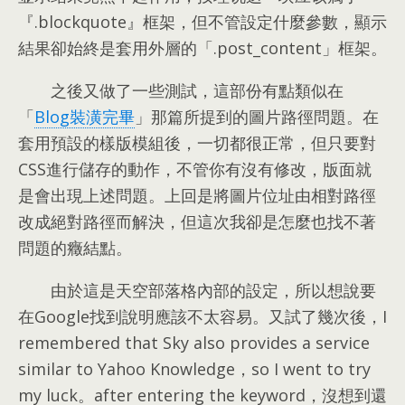
『.blockquote』框架，
但不管設定什麼參數
，
顯示
結果卻始終是套用外層的「.post_content」框架
。
之後又做了一些測試
，
這部份有點類似在
「
Blog裝潢完畢
」那篇所提到的圖片路徑問題
。
在
套用預設的樣版模組後
，
一切都很正常
，
但只要對
CSS進行儲存的動作
，
不管你有沒有修改
，
版面就
是會出現上述問題
。
上回是將圖片位址由相對路徑
改成絕對路徑而解決
，
但這次我卻是怎麼也找不著
問題的癥結點
。
由於這是天空部落格內部的設定
，
所以想說要
在Google找到說明應該不太容易
。
又試了幾次後
，I
remembered that Sky also provides a service
similar to Yahoo Knowledge，so I went to try
my luck。after entering the keyword，沒想到還