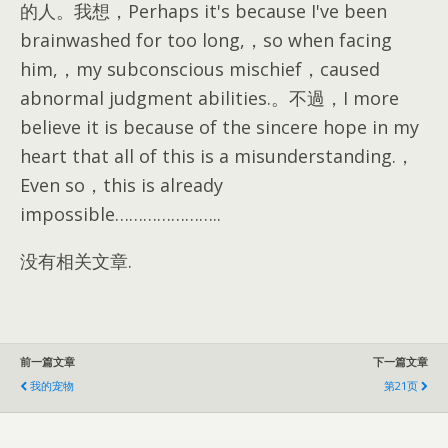
的人。我想，Perhaps it's because I've been
brainwashed for too long,，so when facing
him,，my subconscious mischief，caused
abnormal judgment abilities.。不過，I more
believe it is because of the sincere hope in my
heart that all of this is a misunderstanding.，
Even so，this is already
impossible…………………..
没有相关文章.
前一篇文章
下一篇文章
我的宠物
第21页