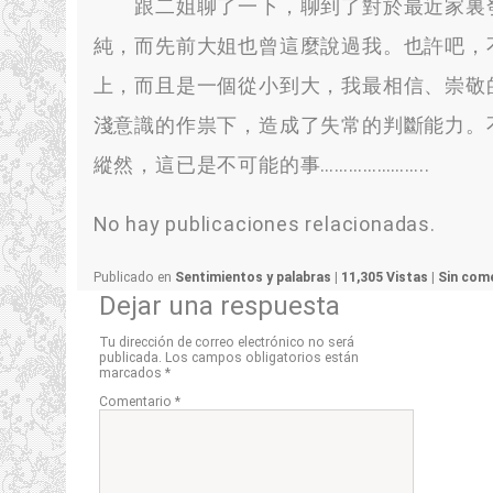
跟二姐聊了一下
，
聊到了對於最近家裏
純
，
而先前大姐也曾這麼說過我
。
也許吧
，
上
，
而且是一個從小到大
，
我最相信
、
崇敬
淺意識的作祟下
，
造成了失常的判斷能力
。
縱然
，
這已是不可能的事
…………………..
No hay publicaciones relacionadas.
Publicado en
Sentimientos y palabras
|
11,305 Vistas
|
Sin come
Dejar una respuesta
Tu dirección de correo electrónico no será
publicada.
Los campos obligatorios están
marcados
*
Comentario
*