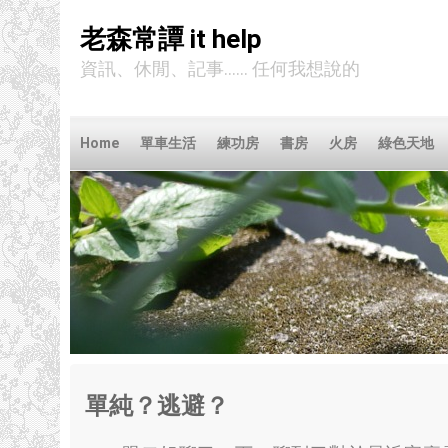
老森常譚 it help
資訊、休閒、記事...... 任何我想說的
Home
單車生活
練功房
書房
火房
綠色天地
單純？逃避？