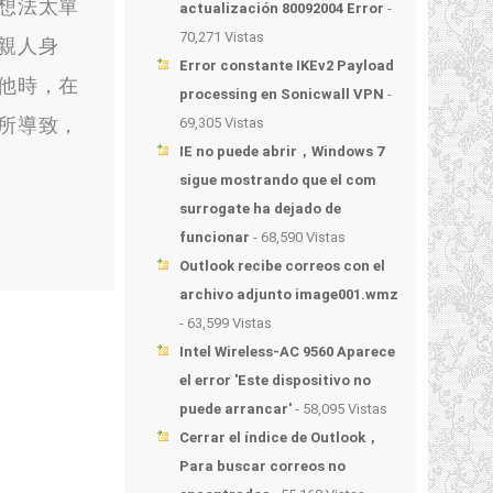
想法太單
actualización 80092004 Error
-
70,271 Vistas
親人身
Error constante IKEv2 Payload
他時
，
在
processing en Sonicwall VPN
-
所導致
，
69,305 Vistas
IE no puede abrir，Windows 7
sigue mostrando que el com
surrogate ha dejado de
funcionar
- 68,590 Vistas
Outlook recibe correos con el
archivo adjunto image001.wmz
- 63,599 Vistas
Intel Wireless-AC 9560 Aparece
el error 'Este dispositivo no
puede arrancar'
- 58,095 Vistas
Cerrar el índice de Outlook，
Para buscar correos no