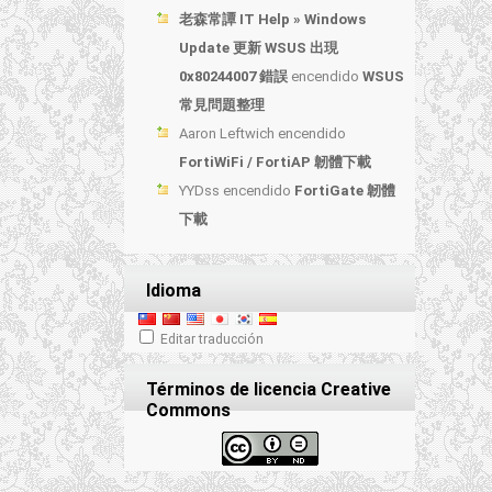
老森常譚 IT Help » Windows
Update 更新 WSUS 出現
0x80244007 錯誤
encendido
WSUS
常見問題整理
Aaron Leftwich
encendido
FortiWiFi / FortiAP 韌體下載
YYDss
encendido
FortiGate 韌體
下載
Idioma
Editar traducción
Términos de licencia Creative
Commons