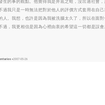
發生的事的觀點
。
他覺得我是井底之蛙
，
沒出過社會
，
不過我只是一時無法把對於他人的評價方式套用在自己
的人
。
我想
，
也許是因為我被洗腦太久了
，
所以在面對
不過
，
我更相信是因為心裡由衷的希望這一切都是誤會
ntarios »
2007-05-26