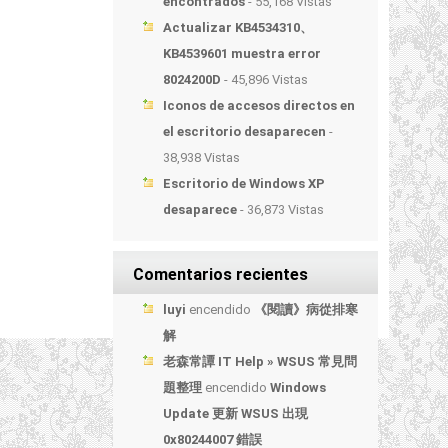
encontrados
- 55,168 Vistas
Actualizar KB4534310、
KB4539601 muestra error
8024200D
- 45,896 Vistas
Iconos de accesos directos en
el escritorio desaparecen
-
38,938 Vistas
Escritorio de Windows XP
desaparece
- 36,873 Vistas
Comentarios recientes
luyi
encendido
《閱讀》病從排寒
解
老森常譚 IT Help » WSUS 常見問
題整理
encendido
Windows
Update 更新 WSUS 出現
0x80244007 錯誤