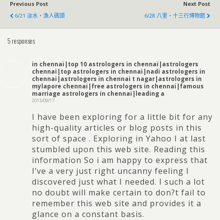
Previous Post
Next Post
6/21 淡水‧漁人碼頭
6/28 八里‧十三行博物館
5 responses
in chennai|top 10 astrologers in chennai|astrologers
chennai|top astrologers in chennai|nadi astrologers in
chennai|astrologers in chennai t nagar|astrologers in
mylapore chennai|free astrologers in chennai|famous
marriage astrologers in chennai|leading a
2015/09/17
I have been exploring for a little bit for any
high-quality articles or blog posts in this
sort of space . Exploring in Yahoo I at last
stumbled upon this web site. Reading this
information So i am happy to express that
I’ve a very just right uncanny feeling I
discovered just what I needed. I such a lot
no doubt will make certain to don?t fail to
remember this web site and provides it a
glance on a constant basis.