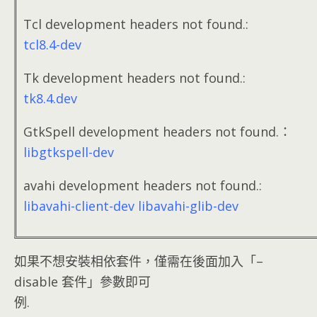
Tcl development headers not found.:
tcl8.4-dev
Tk development headers not found.:
tk8.4.dev
GtkSpell development headers not found.：
libgtkspell-dev
avahi development headers not found.:
libavahi-client-dev libavahi-glib-dev
如果不想安裝相依套件，僅需在後面加入「–
disable 套件」參數即可
例.