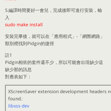
5.
編譯時間要好一會兒
，
完成後即可進行安裝
，
輸
入
sudo make install
安裝完畢後
，
就可以在「應用程式」-「網際網路」
類別裡找到Pidgin的捷徑
註1
Pidgin相依的套件還不少
，
所以可能會出現缺少這
缺少那的訊息
對應表如下
：
XScreenSaver extension development headers n
found.
:
libxss-dev