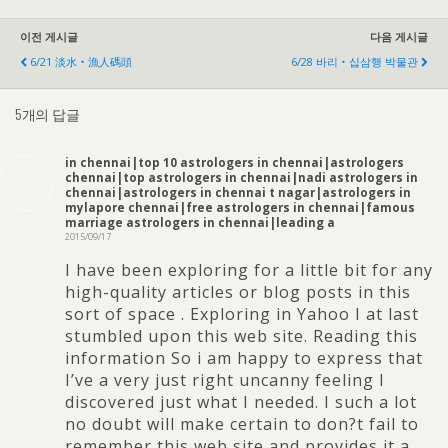
이전 게시글
다음 게시글
6/21
淡水‧漁人碼頭
6/28 바리‧십삼행 박물관
5개의 답글
in chennai
|
top
10
astrologers in chennai
|
astrologers
chennai
|
top astrologers in chennai
|
nadi astrologers in
chennai
|
astrologers in chennai t nagar
|
astrologers in
mylapore chennai
|
free astrologers in chennai
|
famous
marriage astrologers in chennai
|
leading a
2015/09/17
I have been exploring for a little bit for any
high-quality articles or blog posts in this
sort of space
.
Exploring in Yahoo I at last
stumbled upon this web site
.
Reading this
information So i am happy to express that
I’ve a very just right uncanny feeling I
discovered just what I needed
.
I such a lot
no doubt will make certain to don
?
t fail to
remember this web site and provides it a