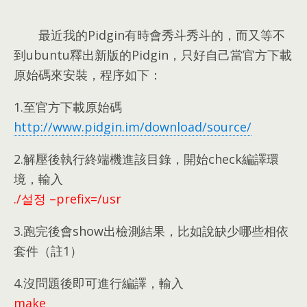
最近我的Pidgin有時會秀斗秀斗的
，
而又等不
到ubuntu釋出新版的Pidgin
，
只好自己當官方下載
原始碼來安裝
，
程序如下
：
1.
至官方下載原始碼
http://www.pidgin.im/download/source/
2.
解壓後執行終端機進該目錄
，
開始check編譯環
境
，
輸入
./설정 –
prefix=/usr
3.
跑完後會show出檢測結果
，
比如說缺少哪些相依
套件（註1）
4.
沒問題後即可進行編譯
，
輸入
make