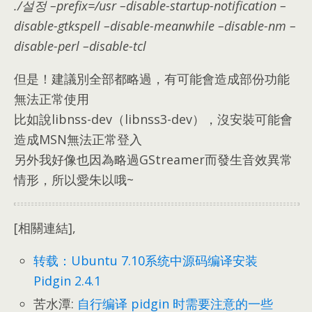
./설정 –
prefix=/usr
–
disable-startup-notification
–
disable-gtkspell
–
disable-meanwhile
–
disable-nm
–
disable-perl
–
disable-tcl
但是！建議別全部都略過
，
有可能會造成部份功能
無法正常使用
比如說libnss-dev（libnss3-dev）
，
沒安裝可能會
造成MSN無法正常登入
另外我好像也因為略過GStreamer而發生音效異常
情形
，
所以愛朱以哦~
[相關連結],
转载
：
Ubuntu 7.10系统中源码编译安装
Pidgin
2.4.1
苦水潭
:
自行编译 pidgin 时需要注意的一些