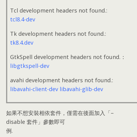
Tcl development headers not found.
:
tcl8.4-dev
Tk development headers not found.
:
tk8.4.dev
GtkSpell development headers not found.
：
libgtkspell-dev
avahi development headers not found.
:
libavahi-client-dev libavahi-glib-dev
如果不想安裝相依套件
，
僅需在後面加入「
–
disable 套件」參數即可
例
.