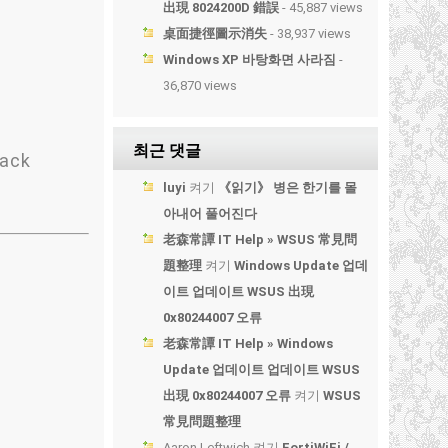
出現 8024200D 錯誤
- 45,887 views
桌面捷徑圖示消失
- 38,937 views
Windows XP 바탕화면 사라짐
-
36,870 views
최근 댓글
tack
luyi
켜기
《읽기》 병은 한기를 몰
아내어 풀어진다
老森常譚 IT Help » WSUS 常見問
題整理
켜기
Windows Update 업데
이트 업데이트 WSUS 出現
0x80244007 오류
老森常譚 IT Help » Windows
Update 업데이트 업데이트 WSUS
出現 0x80244007 오류
켜기
WSUS
常見問題整理
Aaron Leftwich
켜기
FortiWiFi /