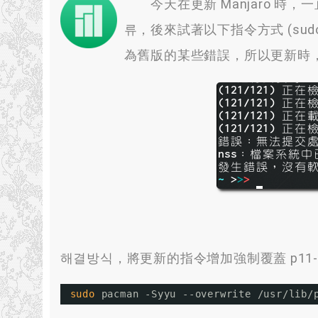
今天在更新 Manjaro 時
，
一
류，
後來試著以下指令方式
(
sud
為舊版的某些錯誤
，
所以更新時
해결방식，將更新的指令增加強制覆蓋 p11-kit
sudo
pacman -Syyu --overwrite 
/usr/lib/