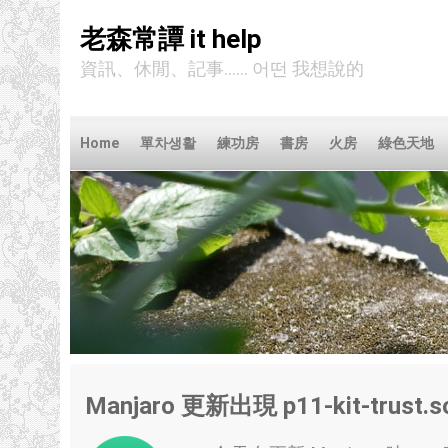
老森常譚 it help
資訊、休閒、記事...... 어떤 我想說的
Home
單차생활
練功房
書房
火房
綠色天地
Manjaro 更新出現 p11-kit-trus