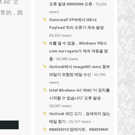
.so
” 오
오류 발생 80092004 오류
- 70,266
正常的
，
因
views
Sonicwall VPN에서 IKEv2
Payload 처리 오류가 계속 발생
-
69,303 views
IE를 열 수 없음，Windows 7에서
com surrogate가 계속 작동을 멈
춤
- 68,588 views
Outlook에서 image001.wmz 첨부
파일이 포함된 메일 수신
- 63,596
views
Intel Wireless-AC 9560 '이 장치를
시작할 수 없습니다' 오류 발생
-
58,087 views
Outlook 색인 끄기，검색되지 않는
메일 찾기
- 55,167 views
KB4534310 업데이트、KB4539601