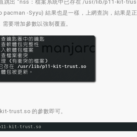
直跳出
“
nss
：
檔案系統中已存在 /usr/lib/p11-kit-trust
o pacman -Syyu
)
結果也是一樣
，
上網查詢
，
結果是
，
需要增加參數以強制覆蓋
。
-trust.so 的參數即可。
p11-kit-trust
.so