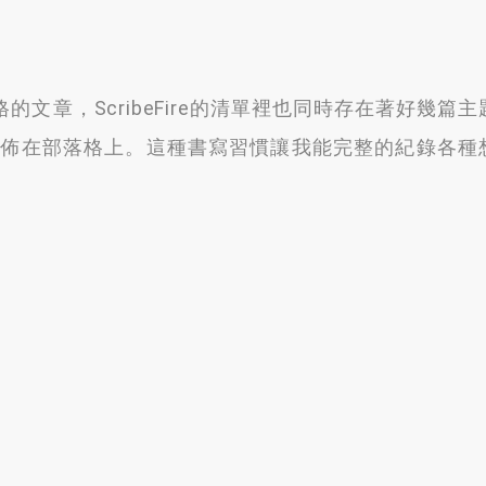
落格的文章
，
ScribeFire的清單裡也同時存在著好幾篇主
發佈在部落格上
。
這種書寫習慣讓我能完整的紀錄各種