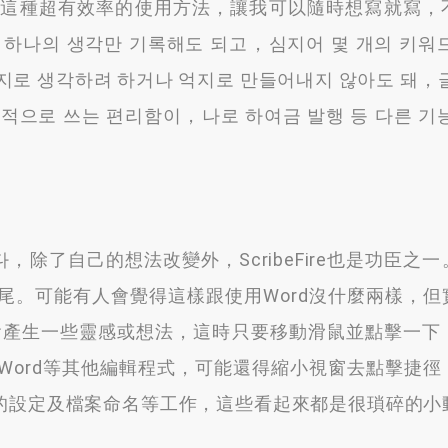
。
這種超有效率的使用方法
，
讓我可以隨時想寫就寫
，
、하나의 생각만 기록해도 되고，심지어 몇 개의 키워
지로 생각하려 하거나 억지로 만들어내지 않아도 돼，
적으로 쓰는 편리함이，나로 하여금 발행 등 다른 기
다，
除了自己的想法改變外
，
ScribeFire也是功臣之一
尾
。
可能有人會覺得這樣跟使用Word沒什麼兩樣
，
但
會產生一些靈感或想法
，
這時只要移動滑鼠並點擊一下
Word等其他編輯程式
，
可能還得縮小視窗去點擊捷徑
的設定及檔案命名等工作
，
這些看起來都是很瑣碎的小