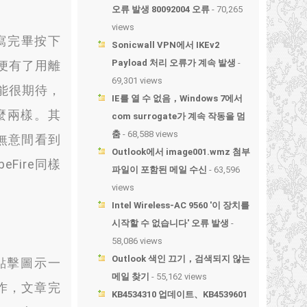
오류 발생 80092004 오류
- 70,265
views
寫完畢按下
Sonicwall VPN에서 IKEv2
Payload 처리 오류가 계속 발생
-
便有了用離
69,301 views
功能很期待，
IE를 열 수 없음，Windows 7에서
麼兩樣。其
com surrogate가 계속 작동을 멈
춤
- 68,588 views
無意間看到
Outlook에서 image001.wmz 첨부
ibeFire同樣
파일이 포함된 메일 수신
- 63,596
views
Intel Wireless-AC 9560 '이 장치를
시작할 수 없습니다' 오류 발생
-
58,086 views
Outlook 색인 끄기，검색되지 않는
點擊圖示一
메일 찾기
- 55,162 views
作
，
文章完
KB4534310 업데이트、KB4539601