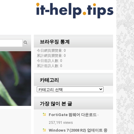
브라우징 통계
今日網頁瀏覽量: 0
累計網頁瀏覽量: 0
今日造訪人數: 0
累計造訪人數: 0
카테고리
가장 많이 본 글
FortiGate 펌웨어 다운로드
-
257,191 views
Windows 7 (2008 R2) 업데이트 중