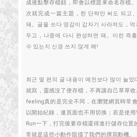
成後點擊存檔鈕
，
即會以標題來命名存檔
次就完成一篇主題
，한 단락만 써도 되고
돼。글을 쓰다 영감이 갑자기 사라져도，억
두고，나중에 다시 완성하면 돼。이런 즉흥
수 있는지 신경 쓰지 않게 해!
최근 몇 편의 글 내용이 예전보다 많이 늘었
就寫
，
靈感沒了便存檔
，
不再讓自己草草收
feeling真的是完全不同
，
在瀏覽網頁時常
以開始紀錄
，
連頁面也不用切換
；
若是使用
Run一下
，
打完後要存檔還得進行儲存位置
常就是這些小動作阻擋了我們的撰寫動機
。