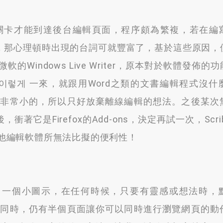
關卡才能到達後台編輯頁面
，
程序頗為繁複
，
若在編
，
那心理頓時出現的台詞可就豐富了
，
基於這些原因
，
indows Live Writer，原本對於軟體發佈的
이렇게 一來，就跟用Word之類的文書編輯程式沒什
是非常小的，
所以只好放棄離線編輯的想法
。
之後某次
後
，
衝著它是Firefox的Add-ons
，
決定再試一次
，
Scr
他編輯軟體所無法比擬的便利性！
下出一個小圖示
，
在任何時候
，
只要有靈感或想法時
，
的同時
，
仍有半個頁面讓你可以同時進行瀏覽網頁的動