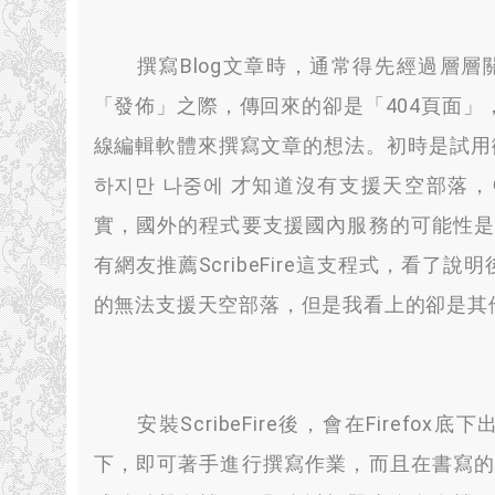
撰寫Blog文章時
，
通常得先經過層層
「發佈」之際
，
傳回來的卻是「404頁面」
線編輯軟體來撰寫文章的想法。初時是試用微軟的W
하지만 나중에 才知道沒有支援天空部落，
實，國外的程式要支援國內服務的可能性
有網友推薦ScribeFire這支程式
，
看了說明
的無法支援天空部落
，
但是我看上的卻是其
安裝ScribeFire後
，
會在Firefox底
下
，
即可著手進行撰寫作業
，
而且在書寫