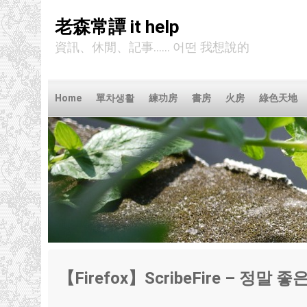
老森常譚 it help
資訊、休閒、記事...... 어떤 我想說的
Home
單차생활
練功房
書房
火房
綠色天地
【Firefox】ScribeFire – 정