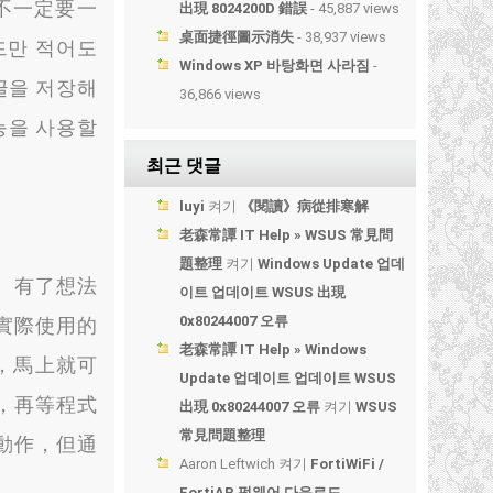
不一定要一
出現 8024200D 錯誤
- 45,887 views
桌面捷徑圖示消失
- 38,937 views
드만 적어도
Windows XP 바탕화면 사라짐
-
글을 저장해
36,866 views
능을 사용할
최근 댓글
luyi
켜기
《閱讀》病從排寒解
老森常譚 IT Help » WSUS 常見問
題整理
켜기
Windows Update 업데
。
有了想法
이트 업데이트 WSUS 出現
0x80244007 오류
實際使用的
老森常譚 IT Help » Windows
，
馬上就可
Update 업데이트 업데이트 WSUS
，
再等程式
出現 0x80244007 오류
켜기
WSUS
常見問題整理
動作
，
但通
Aaron Leftwich
켜기
FortiWiFi /
FortiAP 펌웨어 다운로드