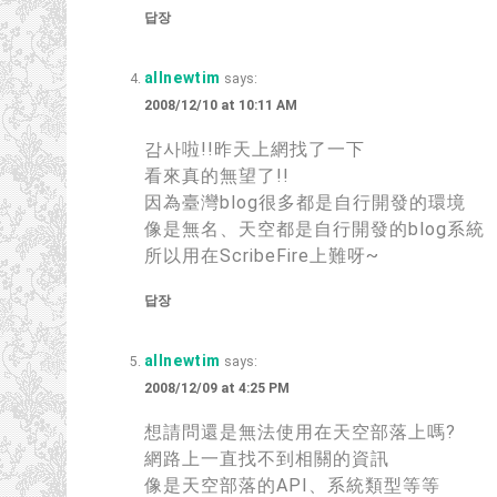
답장
allnewtim
says:
2008/12/10 at 10:11 AM
감사啦!!
昨天上網找了一下
看來真的無望了
!!
因為臺灣blog很多都是自行開發的環境
像是無名
、
天空都是自行開發的blog系統
所以用在ScribeFire上難呀~
답장
allnewtim
says:
2008/12/09 at 4:25 PM
想請問還是無法使用在天空部落上嗎
?
網路上一直找不到相關的資訊
像是天空部落的API
、
系統類型等等