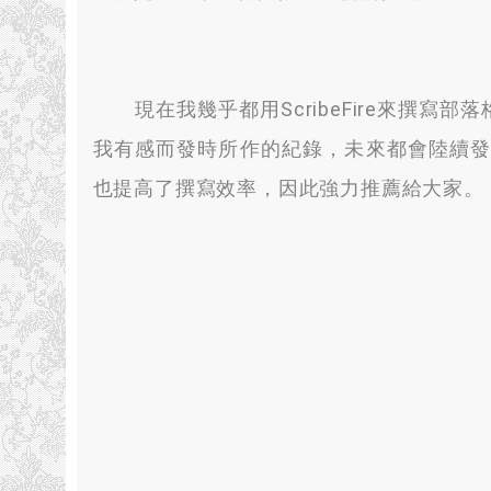
現在我幾乎都用ScribeFire來撰寫部
我有感而發時所作的紀錄
，
未來都會陸續
也提高了撰寫效率
，
因此強力推薦給大家
。