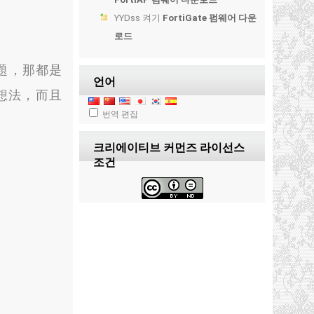
YYDss
켜기
FortiGate 펌웨어 다운
로드
題
，
那都是
언어
想法
，
而且
번역 편집
크리에이티브 커먼즈 라이선스
조건